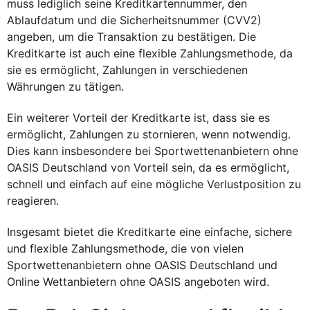
muss lediglich seine Kreditkartennummer, den
Ablaufdatum und die Sicherheitsnummer (CVV2)
angeben, um die Transaktion zu bestätigen. Die
Kreditkarte ist auch eine flexible Zahlungsmethode, da
sie es ermöglicht, Zahlungen in verschiedenen
Währungen zu tätigen.
Ein weiterer Vorteil der Kreditkarte ist, dass sie es
ermöglicht, Zahlungen zu stornieren, wenn notwendig.
Dies kann insbesondere bei Sportwettenanbietern ohne
OASIS Deutschland von Vorteil sein, da es ermöglicht,
schnell und einfach auf eine mögliche Verlustposition zu
reagieren.
Insgesamt bietet die Kreditkarte eine einfache, sichere
und flexible Zahlungsmethode, die von vielen
Sportwettenanbietern ohne OASIS Deutschland und
Online Wettanbietern ohne OASIS angeboten wird.