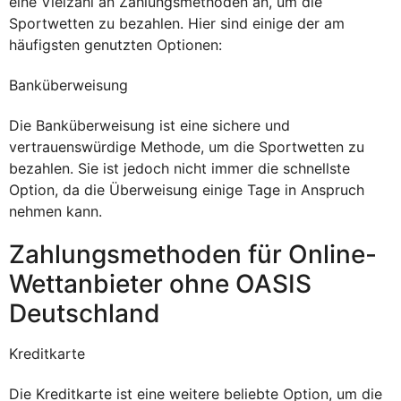
eine Vielzahl an Zahlungsmethoden an, um die
Sportwetten zu bezahlen. Hier sind einige der am
häufigsten genutzten Optionen:
Banküberweisung
Die Banküberweisung ist eine sichere und
vertrauenswürdige Methode, um die Sportwetten zu
bezahlen. Sie ist jedoch nicht immer die schnellste
Option, da die Überweisung einige Tage in Anspruch
nehmen kann.
Zahlungsmethoden für Online-
Wettanbieter ohne OASIS
Deutschland
Kreditkarte
Die Kreditkarte ist eine weitere beliebte Option, um die