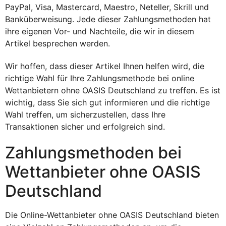
PayPal, Visa, Mastercard, Maestro, Neteller, Skrill und
Banküberweisung. Jede dieser Zahlungsmethoden hat
ihre eigenen Vor- und Nachteile, die wir in diesem
Artikel besprechen werden.
Wir hoffen, dass dieser Artikel Ihnen helfen wird, die
richtige Wahl für Ihre Zahlungsmethode bei online
Wettanbietern ohne OASIS Deutschland zu treffen. Es ist
wichtig, dass Sie sich gut informieren und die richtige
Wahl treffen, um sicherzustellen, dass Ihre
Transaktionen sicher und erfolgreich sind.
Zahlungsmethoden bei
Wettanbieter ohne OASIS
Deutschland
Die Online-Wettanbieter ohne OASIS Deutschland bieten