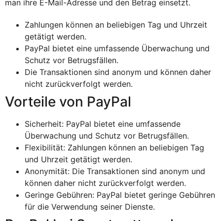
man ihre E-Mail-Adresse und den Betrag einsetzt.
Zahlungen können an beliebigen Tag und Uhrzeit
getätigt werden.
PayPal bietet eine umfassende Überwachung und
Schutz vor Betrugsfällen.
Die Transaktionen sind anonym und können daher
nicht zurückverfolgt werden.
Vorteile von PayPal
Sicherheit: PayPal bietet eine umfassende
Überwachung und Schutz vor Betrugsfällen.
Flexibilität: Zahlungen können an beliebigen Tag
und Uhrzeit getätigt werden.
Anonymität: Die Transaktionen sind anonym und
können daher nicht zurückverfolgt werden.
Geringe Gebühren: PayPal bietet geringe Gebühren
für die Verwendung seiner Dienste.