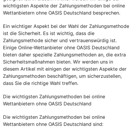
wichtigsten Aspekte der Zahlungsmethoden bei online
Wettanbietern ohne OASIS Deutschland besprechen.
Ein wichtiger Aspekt bei der Wahl der Zahlungsmethode
ist die Sicherheit. Es ist wichtig, dass die
Zahlungsmethode sicher und vertrauenswürdig ist.
Einige Online-Wettanbieter ohne OASIS Deutschland
bieten daher spezielle Zahlungsmethoden an, die extra
Sicherheitsmaßnahmen bieten. Wir werden uns in
diesem Artikel mit einigen der wichtigsten Aspekte der
Zahlungsmethoden beschäftigen, um sicherzustellen,
dass Sie die richtige Wahl treffen.
Die wichtigsten Zahlungsmethoden bei online
Wettanbietern ohne OASIS Deutschland
Die wichtigsten Zahlungsmethoden bei online
Wettanbietern ohne OASIS Deutschland sind: