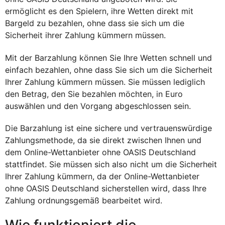
ermöglicht es den Spielern, ihre Wetten direkt mit
Bargeld zu bezahlen, ohne dass sie sich um die
Sicherheit ihrer Zahlung kümmern müssen.
Mit der Barzahlung können Sie Ihre Wetten schnell und
einfach bezahlen, ohne dass Sie sich um die Sicherheit
Ihrer Zahlung kümmern müssen. Sie müssen lediglich
den Betrag, den Sie bezahlen möchten, in Euro
auswählen und den Vorgang abgeschlossen sein.
Die Barzahlung ist eine sichere und vertrauenswürdige
Zahlungsmethode, da sie direkt zwischen Ihnen und
dem Online-Wettanbieter ohne OASIS Deutschland
stattfindet. Sie müssen sich also nicht um die Sicherheit
Ihrer Zahlung kümmern, da der Online-Wettanbieter
ohne OASIS Deutschland sicherstellen wird, dass Ihre
Zahlung ordnungsgemäß bearbeitet wird.