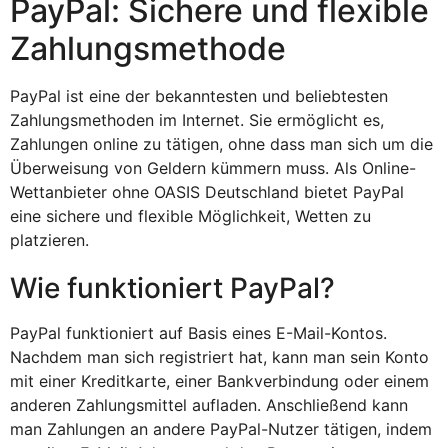
PayPal: Sichere und flexible
Zahlungsmethode
PayPal ist eine der bekanntesten und beliebtesten
Zahlungsmethoden im Internet. Sie ermöglicht es,
Zahlungen online zu tätigen, ohne dass man sich um die
Überweisung von Geldern kümmern muss. Als Online-
Wettanbieter ohne OASIS Deutschland bietet PayPal
eine sichere und flexible Möglichkeit, Wetten zu
platzieren.
Wie funktioniert PayPal?
PayPal funktioniert auf Basis eines E-Mail-Kontos.
Nachdem man sich registriert hat, kann man sein Konto
mit einer Kreditkarte, einer Bankverbindung oder einem
anderen Zahlungsmittel aufladen. Anschließend kann
man Zahlungen an andere PayPal-Nutzer tätigen, indem