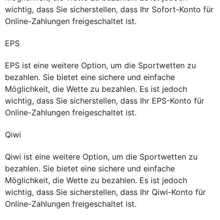
wichtig, dass Sie sicherstellen, dass Ihr Sofort-Konto für
Online-Zahlungen freigeschaltet ist.
EPS
EPS ist eine weitere Option, um die Sportwetten zu
bezahlen. Sie bietet eine sichere und einfache
Möglichkeit, die Wette zu bezahlen. Es ist jedoch
wichtig, dass Sie sicherstellen, dass Ihr EPS-Konto für
Online-Zahlungen freigeschaltet ist.
Qiwi
Qiwi ist eine weitere Option, um die Sportwetten zu
bezahlen. Sie bietet eine sichere und einfache
Möglichkeit, die Wette zu bezahlen. Es ist jedoch
wichtig, dass Sie sicherstellen, dass Ihr Qiwi-Konto für
Online-Zahlungen freigeschaltet ist.