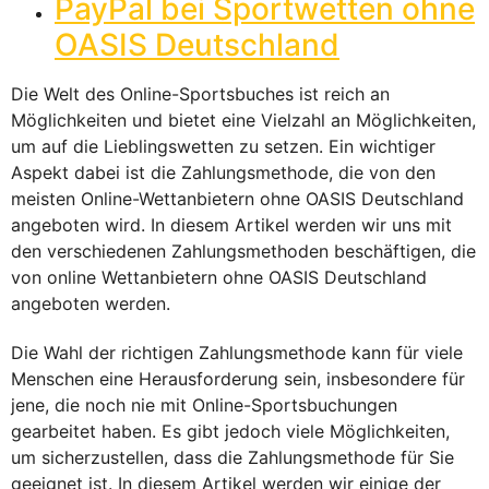
PayPal bei Sportwetten ohne
OASIS Deutschland
Die Welt des Online-Sportsbuches ist reich an
Möglichkeiten und bietet eine Vielzahl an Möglichkeiten,
um auf die Lieblingswetten zu setzen. Ein wichtiger
Aspekt dabei ist die Zahlungsmethode, die von den
meisten Online-Wettanbietern ohne OASIS Deutschland
angeboten wird. In diesem Artikel werden wir uns mit
den verschiedenen Zahlungsmethoden beschäftigen, die
von online Wettanbietern ohne OASIS Deutschland
angeboten werden.
Die Wahl der richtigen Zahlungsmethode kann für viele
Menschen eine Herausforderung sein, insbesondere für
jene, die noch nie mit Online-Sportsbuchungen
gearbeitet haben. Es gibt jedoch viele Möglichkeiten,
um sicherzustellen, dass die Zahlungsmethode für Sie
geeignet ist. In diesem Artikel werden wir einige der