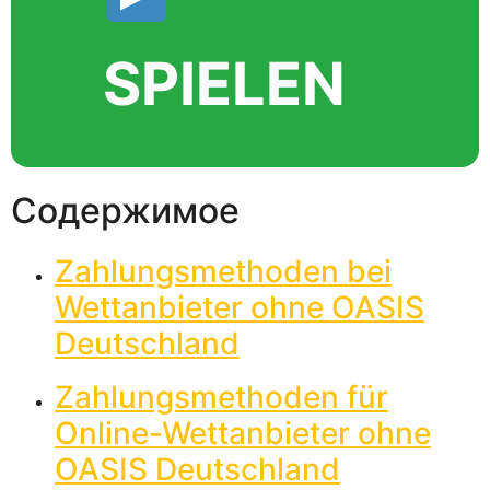
SPIELEN
Содержимое
Zahlungsmethoden bei
Wettanbieter ohne OASIS
Deutschland
Zahlungsmethoden für
Online-Wettanbieter ohne
OASIS Deutschland