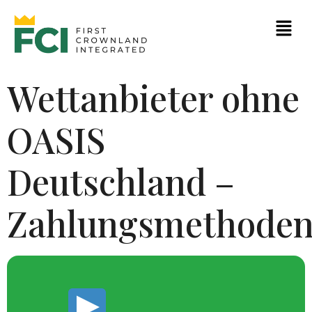
Wettanbieter ohne
OASIS
Deutschland –
Zahlungsmethode