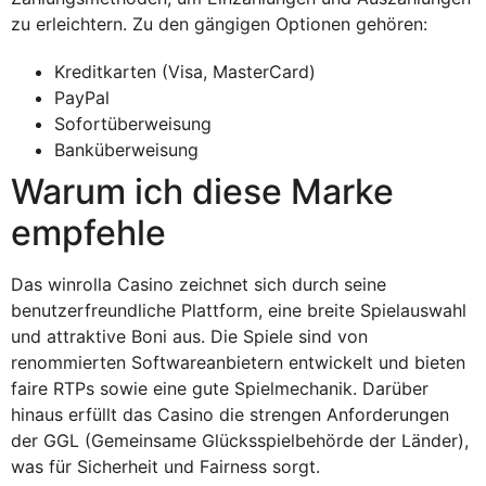
zu erleichtern. Zu den gängigen Optionen gehören:
Kreditkarten (Visa, MasterCard)
PayPal
Sofortüberweisung
Banküberweisung
Warum ich diese Marke
empfehle
Das winrolla Casino zeichnet sich durch seine
benutzerfreundliche Plattform, eine breite Spielauswahl
und attraktive Boni aus. Die Spiele sind von
renommierten Softwareanbietern entwickelt und bieten
faire RTPs sowie eine gute Spielmechanik. Darüber
hinaus erfüllt das Casino die strengen Anforderungen
der GGL (Gemeinsame Glücksspielbehörde der Länder),
was für Sicherheit und Fairness sorgt.