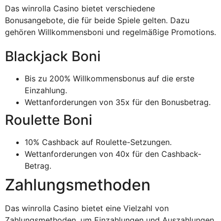
Das winrolla Casino bietet verschiedene
Bonusangebote, die für beide Spiele gelten. Dazu
gehören Willkommensboni und regelmäßige Promotions.
Blackjack Boni
Bis zu 200% Willkommensbonus auf die erste
Einzahlung.
Wettanforderungen von 35x für den Bonusbetrag.
Roulette Boni
10% Cashback auf Roulette-Setzungen.
Wettanforderungen von 40x für den Cashback-
Betrag.
Zahlungsmethoden
Das winrolla Casino bietet eine Vielzahl von
Zahlungsmethoden, um Einzahlungen und Auszahlungen