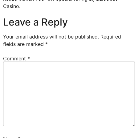
Casino.
Leave a Reply
Your email address will not be published.
Required
fields are marked
*
Comment
*