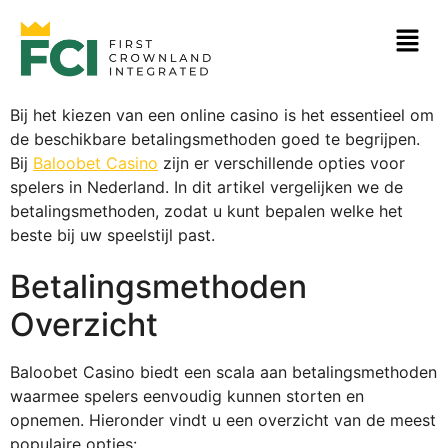
Bij het kiezen van een online casino is het essentieel om
de beschikbare betalingsmethoden goed te begrijpen.
Bij
Baloobet Casino
zijn er verschillende opties voor
spelers in Nederland. In dit artikel vergelijken we de
betalingsmethoden, zodat u kunt bepalen welke het
beste bij uw speelstijl past.
Betalingsmethoden
Overzicht
Baloobet Casino biedt een scala aan betalingsmethoden
waarmee spelers eenvoudig kunnen storten en
opnemen. Hieronder vindt u een overzicht van de meest
populaire opties: