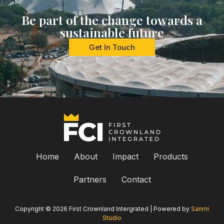
Be part of the change towards a
sustainable future
Get In Touch
Home
About
Impact
Products
Partners
Contact
Copyright © 2026 First Crownland Intergrated | Powered by
Sanmi
Studio