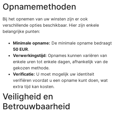
Opnamemethoden
Bij het opnemen van uw winsten zijn er ook
verschillende opties beschikbaar. Hier zijn enkele
belangrijke punten:
Minimale opname:
De minimale opname bedraagt
50 EUR
.
Verwerkingstijd:
Opnames kunnen variëren van
enkele uren tot enkele dagen, afhankelijk van de
gekozen methode.
Verificatie:
U moet mogelijk uw identiteit
verifiëren voordat u een opname kunt doen, wat
extra tijd kan kosten.
Veiligheid en
Betrouwbaarheid