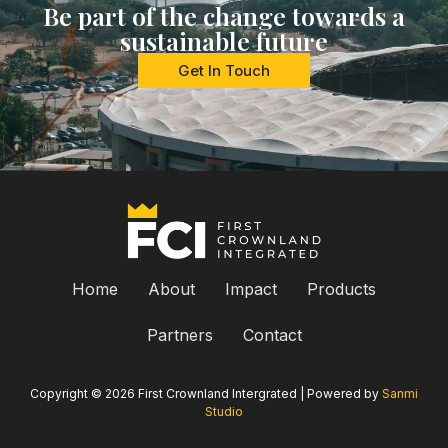
Be part of the change towards a
sustainable future
Get In Touch
Home
About
Impact
Products
Partners
Contact
Copyright © 2026 First Crownland Intergrated | Powered by
Sanmi
Studio