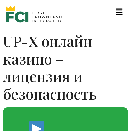
UP-X онлайн
казино –
лицензия и
безопасность