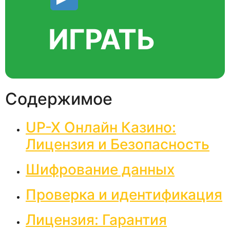
ИГРАТЬ
Содержимое
UP-X Онлайн Казино:
Лицензия и Безопасность
Шифрование данных
Проверка и идентификация
Лицензия: Гарантия