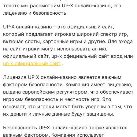
тексте мы рассмотрим UP-X онлайн-казино, его
лицензию и безопасность.
UP-X онлайн-казино – это официальный сайт,
который предлагает игрокам широкий спектр игр,
включая слоты, карточные игры и другие. Для входа
на сайт игроки могут использовать ап икс
официальный сайт, up-x официальный сайт вход или
up x официальный сайт
.
Лицензия UP-X онлайн-казино является важным
фактором безопасности. Компания имеет лицензию,
выдана европейским регулятором, что обеспечивает
игрокам безопасность и честность игр. Это
означает, что игроки могут быть уверены в том, что
их деньги и личные данные будут защищены.
Безопасность UP-X онлайн-казино также является
важным фактором. Компания использует