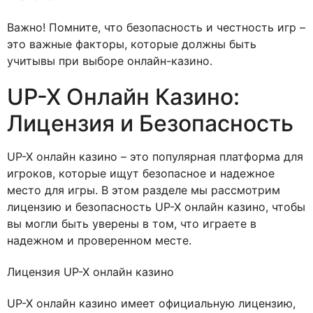
Важно! Помните, что безопасность и честность игр –
это важные факторы, которые должны быть
учитывы при выборе онлайн-казино.
UP-X Онлайн Казино:
Лицензия и Безопасность
UP-X онлайн казино – это популярная платформа для
игроков, которые ищут безопасное и надежное
место для игры. В этом разделе мы рассмотрим
лицензию и безопасность UP-X онлайн казино, чтобы
вы могли быть уверены в том, что играете в
надежном и проверенном месте.
Лицензия UP-X онлайн казино
UP-X онлайн казино имеет официальную лицензию,