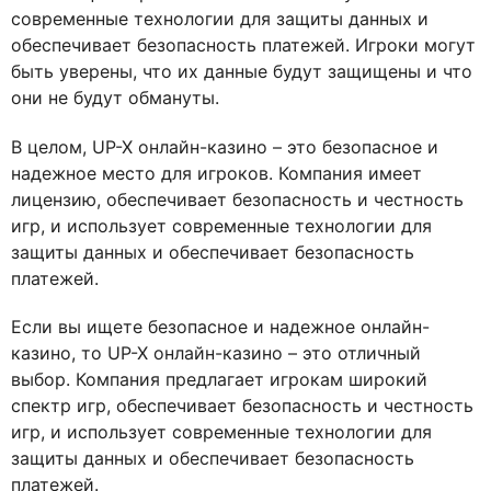
современные технологии для защиты данных и
обеспечивает безопасность платежей. Игроки могут
быть уверены, что их данные будут защищены и что
они не будут обмануты.
В целом, UP-X онлайн-казино – это безопасное и
надежное место для игроков. Компания имеет
лицензию, обеспечивает безопасность и честность
игр, и использует современные технологии для
защиты данных и обеспечивает безопасность
платежей.
Если вы ищете безопасное и надежное онлайн-
казино, то UP-X онлайн-казино – это отличный
выбор. Компания предлагает игрокам широкий
спектр игр, обеспечивает безопасность и честность
игр, и использует современные технологии для
защиты данных и обеспечивает безопасность
платежей.