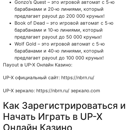
Gonzo’s Quest – это игровой автомат с 5-ю
барабанами и 20-ю линиями, который
предлагает payout до 200 000 круных!
Book of Dead – это игровой автомат с 5-ю
барабанами и 10-ю линиями, который
предлагает payout до 50 000 круных!
Wolf Gold – это игровой автомат с 5-ю
барабанами и 40-ю линиями, который
предлагает payout до 100 000 круных!
Пayout в UP-X Онлайн Казино:
UP-X официальный сайт: https://nbrn.ru/
UP-X зеркало: https://nbrn.ru/ зеркало.com
Как Зарегистрироваться и
Начать Играть в UP-X
Онлайн Казино