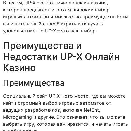
В целом, UP-X – это отличное онлайн казино,
которое предлагает игрокам широкий выбор
игровых автоматов и множество преимуществ. Если
вы ищете новый способ играть и получать
удовольствие, то UP-X – это ваш выбор.
Преимущества и
Недостатки UP-X Онлайн
Казино
Преимущества
Официальный сайт UP-X – это место, где вы можете
найти огромный выбор игровых автоматов от
ведущих разработчиков, включая NetEnt,
Microgaming и другие. Это означает, что вы можете
выбрать игру, которая вам нравится, и начать играть