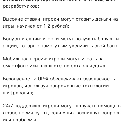
разработчиков;
Высокие ставки: игроки могут ставить деньги на
игры, начиная от 1-2 рублей;
Бонусы и акции: игроки могут получать бонусы и
акции, которые помогут им увеличить свой банк;
Мобильная версия: игроки могут играть на
смартфоне или планшете, не оставляя дома;
Безопасность: UP-X обеспечивает безопасность
игроков, используя современные технологии
шифрования;
24/7 поддержка: игроки могут получать помощь в
любое время суток, если у них возникнут вопросы
или проблемы.