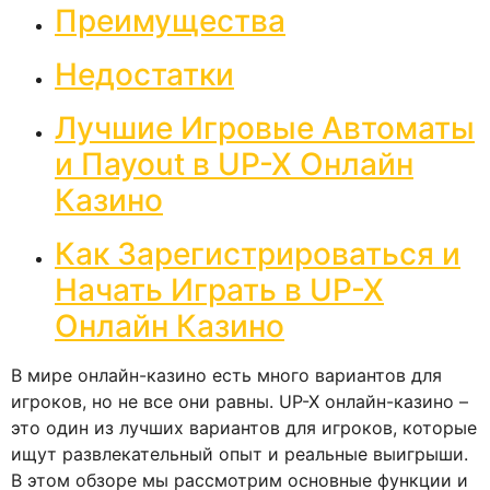
Преимущества
Недостатки
Лучшие Игровые Автоматы
и Пayout в UP-X Онлайн
Казино
Как Зарегистрироваться и
Начать Играть в UP-X
Онлайн Казино
В мире онлайн-казино есть много вариантов для
игроков, но не все они равны. UP-X онлайн-казино –
это один из лучших вариантов для игроков, которые
ищут развлекательный опыт и реальные выигрыши.
В этом обзоре мы рассмотрим основные функции и