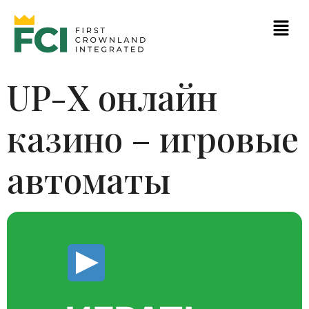
UP-X онлайн
казино – игровые
автоматы