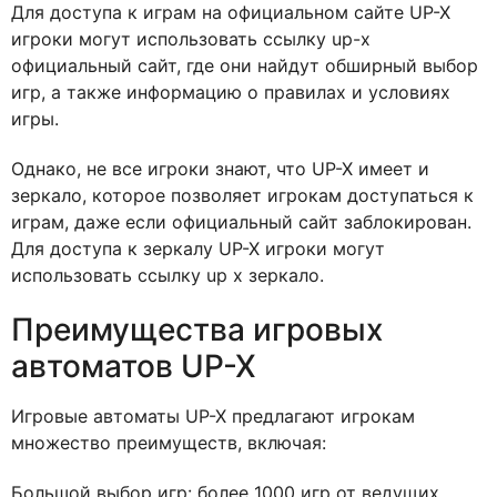
Для доступа к играм на официальном сайте UP-X
игроки могут использовать ссылку up-x
официальный сайт, где они найдут обширный выбор
игр, а также информацию о правилах и условиях
игры.
Однако, не все игроки знают, что UP-X имеет и
зеркало, которое позволяет игрокам доступаться к
играм, даже если официальный сайт заблокирован.
Для доступа к зеркалу UP-X игроки могут
использовать ссылку up x зеркало.
Преимущества игровых
автоматов UP-X
Игровые автоматы UP-X предлагают игрокам
множество преимуществ, включая:
Большой выбор игр: более 1000 игр от ведущих