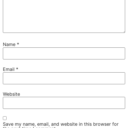
Name
*
Email
*
Website
Save my name, email, and website in this browser for