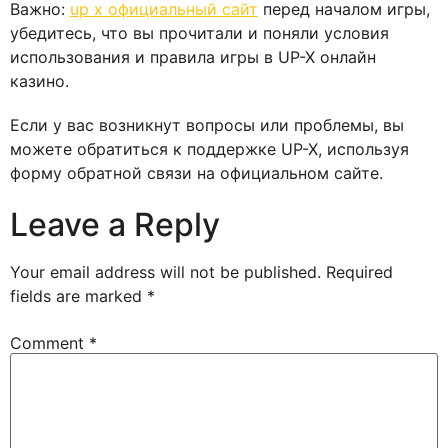
Важно:
up x официальный сайт
перед началом игры,
убедитесь, что вы прочитали и поняли условия
использования и правила игры в UP-X онлайн
казино.
Если у вас возникнут вопросы или проблемы, вы
можете обратиться к поддержке UP-X, используя
форму обратной связи на официальном сайте.
Leave a Reply
Your email address will not be published.
Required
fields are marked
*
Comment
*