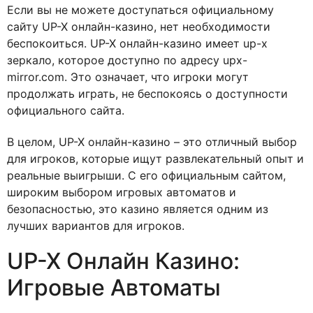
Если вы не можете доступаться официальному
сайту UP-X онлайн-казино, нет необходимости
беспокоиться. UP-X онлайн-казино имеет up-x
зеркало, которое доступно по адресу upx-
mirror.com. Это означает, что игроки могут
продолжать играть, не беспокоясь о доступности
официального сайта.
В целом, UP-X онлайн-казино – это отличный выбор
для игроков, которые ищут развлекательный опыт и
реальные выигрыши. С его официальным сайтом,
широким выбором игровых автоматов и
безопасностью, это казино является одним из
лучших вариантов для игроков.
UP-X Онлайн Казино:
Игровые Автоматы