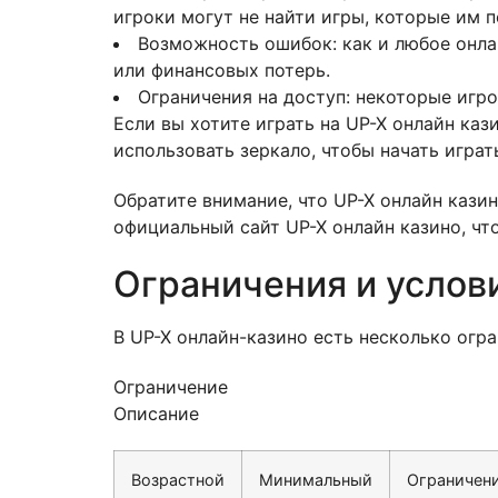
игроки могут не найти игры, которые им п
Возможность ошибок: как и любое онла
или финансовых потерь.
Ограничения на доступ: некоторые игро
Если вы хотите играть на UP-X онлайн ка
использовать зеркало, чтобы начать играт
Обратите внимание, что UP-X онлайн кази
официальный сайт UP-X онлайн казино, чт
Ограничения и услов
В UP-X онлайн-казино есть несколько огр
Ограничение
Описание
Возрастной
Минимальный
Ограничен