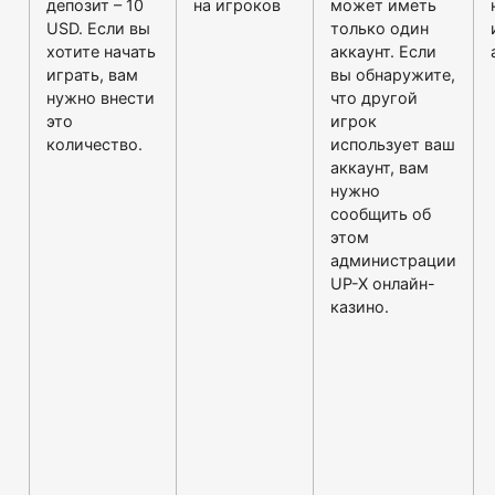
депозит – 10
на игроков
может иметь
USD. Если вы
только один
хотите начать
аккаунт. Если
играть, вам
вы обнаружите,
нужно внести
что другой
это
игрок
количество.
использует ваш
аккаунт, вам
нужно
сообщить об
этом
администрации
UP-X онлайн-
казино.