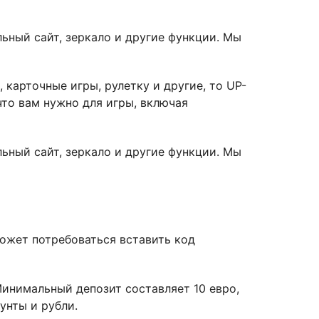
ьный сайт, зеркало и другие функции. Мы
 карточные игры, рулетку и другие, то UP-
что вам нужно для игры, включая
ьный сайт, зеркало и другие функции. Мы
может потребоваться вставить код
. Минимальный депозит составляет 10 евро,
унты и рубли.