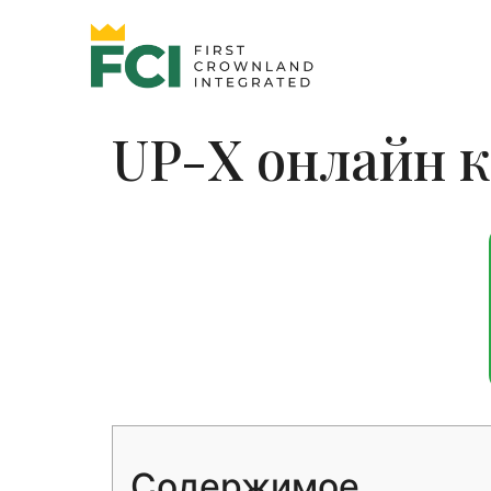
UP-X онлайн к
Содержимое