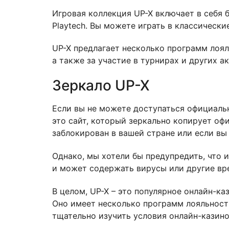
Игровая коллекция UP-X включает в себя б
Playtech. Вы можете играть в классические
UP-X предлагает несколько программ лоял
а также за участие в турнирах и других ак
Зеркало UP-X
Если вы не можете доступаться официальн
это сайт, который зеркально копирует оф
заблокирован в вашей стране или если вы
Однако, мы хотели бы предупредить, что 
и может содержать вирусы или другие в
В целом, UP-X – это популярное онлайн-ка
Оно имеет несколько программ лояльности
тщательно изучить условия онлайн-казино