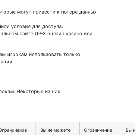
оторые могут привести к потере данных
нили условия для доступа.
иальном сайте UP-X онлайн казино или
уем игрокам использовать только
акции.
рокам. Некоторые из них:
Ограничение
Вы не можете
Ограничение
Вы 