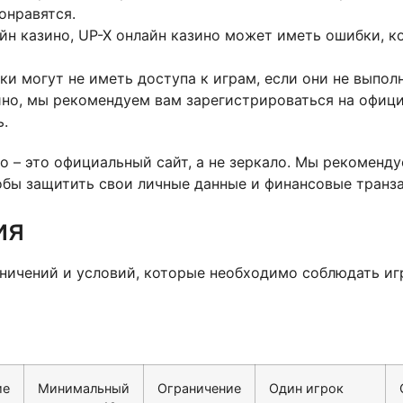
онравятся.
йн казино, UP-X онлайн казино может иметь ошибки, к
ки могут не иметь доступа к играм, если они не выпол
зино, мы рекомендуем вам зарегистрироваться на офиц
ь.
но – это официальный сайт, а не зеркало. Мы рекоменд
обы защитить свои личные данные и финансовые транз
ия
аничений и условий, которые необходимо соблюдать иг
ие
Минимальный
Ограничение
Один игрок