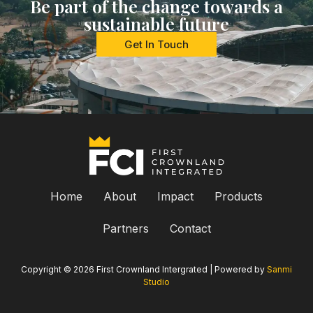
Be part of the change towards a
sustainable future
Get In Touch
Home
About
Impact
Products
Partners
Contact
Copyright © 2026 First Crownland Intergrated | Powered by
Sanmi
Studio