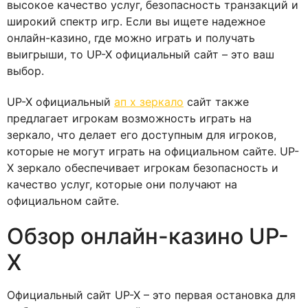
высокое качество услуг, безопасность транзакций и
широкий спектр игр. Если вы ищете надежное
онлайн-казино, где можно играть и получать
выигрыши, то UP-X официальный сайт – это ваш
выбор.
UP-X официальный
ап х зеркало
сайт также
предлагает игрокам возможность играть на
зеркало, что делает его доступным для игроков,
которые не могут играть на официальном сайте. UP-
X зеркало обеспечивает игрокам безопасность и
качество услуг, которые они получают на
официальном сайте.
Обзор онлайн-казино UP-
X
Официальный сайт UP-X – это первая остановка для