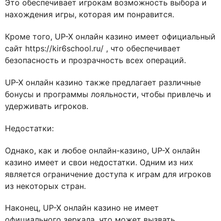
Это обеспечивает игрокам возможность выбора и
нахождения игры, которая им понравится.
Кроме того, UP-X онлайн казино имеет официальный
сайт https://kir6school.ru/ , что обеспечивает
безопасность и прозрачность всех операций.
UP-X онлайн казино также предлагает различные
бонусы и программы лояльности, чтобы привлечь и
удерживать игроков.
Недостатки:
Однако, как и любое онлайн-казино, UP-X онлайн
казино имеет и свои недостатки. Одним из них
является ограничение доступа к играм для игроков
из некоторых стран.
Наконец, UP-X онлайн казино не имеет
официального зеркала, что может вызвать