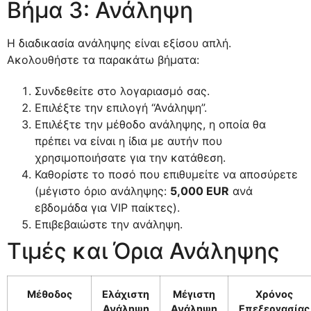
Βήμα 3: Ανάληψη
Η διαδικασία ανάληψης είναι εξίσου απλή.
Ακολουθήστε τα παρακάτω βήματα:
Συνδεθείτε στο λογαριασμό σας.
Επιλέξτε την επιλογή “Ανάληψη”.
Επιλέξτε την μέθοδο ανάληψης, η οποία θα
πρέπει να είναι η ίδια με αυτήν που
χρησιμοποιήσατε για την κατάθεση.
Καθορίστε το ποσό που επιθυμείτε να αποσύρετε
(μέγιστο όριο ανάληψης:
5,000 EUR
ανά
εβδομάδα για VIP παίκτες).
Επιβεβαιώστε την ανάληψη.
Τιμές και Όρια Ανάληψης
Μέθοδος
Ελάχιστη
Μέγιστη
Χρόνος
Ανάληψη
Ανάληψη
Επεξεργασίας