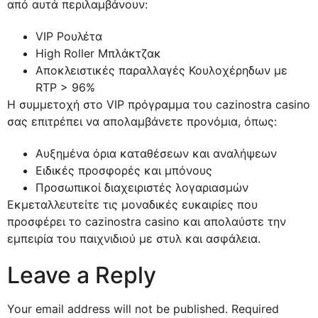
από αυτά περιλαμβάνουν:
VIP Ρουλέτα
High Roller Μπλάκτζακ
Αποκλειστικές παραλλαγές Κουλοχέρηδων με
RTP > 96%
Η συμμετοχή στο VIP πρόγραμμα του cazinostra casino
σας επιτρέπει να απολαμβάνετε προνόμια, όπως:
Αυξημένα όρια καταθέσεων και αναλήψεων
Ειδικές προσφορές και μπόνους
Προσωπικοί διαχειριστές λογαριασμών
Εκμεταλλευτείτε τις μοναδικές ευκαιρίες που
προσφέρει το cazinostra casino και απολαύστε την
εμπειρία του παιχνιδιού με στυλ και ασφάλεια.
Leave a Reply
Your email address will not be published.
Required