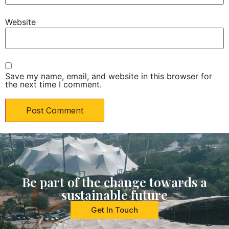
Website
Save my name, email, and website in this browser for
the next time I comment.
Be part of the change towards a
sustainable future
Get In Touch