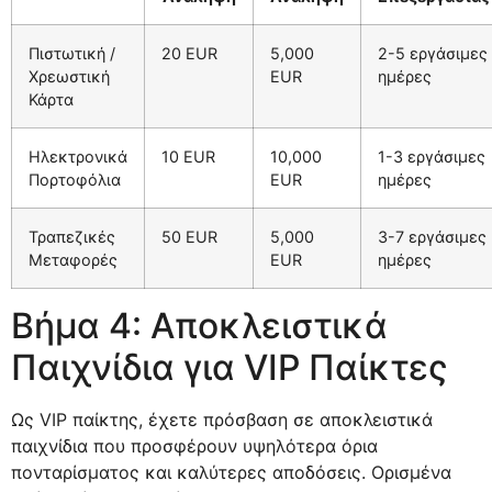
Πιστωτική /
20 EUR
5,000
2-5 εργάσιμες
Χρεωστική
EUR
ημέρες
Κάρτα
Ηλεκτρονικά
10 EUR
10,000
1-3 εργάσιμες
Πορτοφόλια
EUR
ημέρες
Τραπεζικές
50 EUR
5,000
3-7 εργάσιμες
Μεταφορές
EUR
ημέρες
Βήμα 4: Αποκλειστικά
Παιχνίδια για VIP Παίκτες
Ως VIP παίκτης, έχετε πρόσβαση σε αποκλειστικά
παιχνίδια που προσφέρουν υψηλότερα όρια
πονταρίσματος και καλύτερες αποδόσεις. Ορισμένα