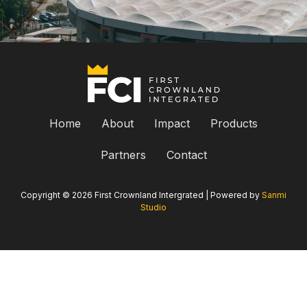
Home
About
Impact
Products
Partners
Contact
Copyright © 2026 First Crownland Intergrated | Powered by
Sanmi
Studio