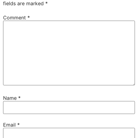
fields are marked
*
Comment
*
Name
*
Email
*