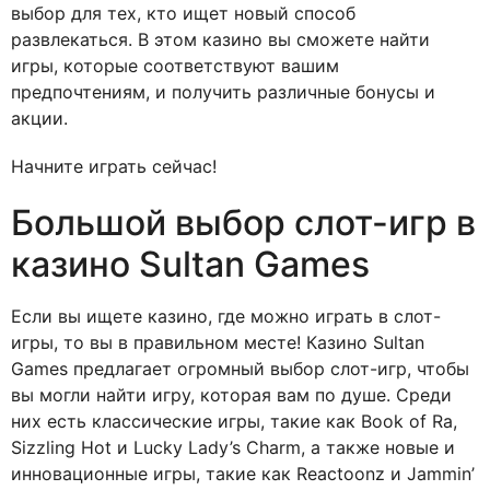
выбор для тех, кто ищет новый способ
развлекаться. В этом казино вы сможете найти
игры, которые соответствуют вашим
предпочтениям, и получить различные бонусы и
акции.
Начните играть сейчас!
Большой выбор слот-игр в
казино Sultan Games
Если вы ищете казино, где можно играть в слот-
игры, то вы в правильном месте! Казино Sultan
Games предлагает огромный выбор слот-игр, чтобы
вы могли найти игру, которая вам по душе. Среди
них есть классические игры, такие как Book of Ra,
Sizzling Hot и Lucky Lady’s Charm, а также новые и
инновационные игры, такие как Reactoonz и Jammin’