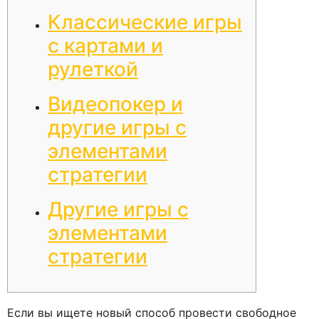
Классические игры
с картами и
рулеткой
Видеопокер и
другие игры с
элементами
стратегии
Другие игры с
элементами
стратегии
Если вы ищете новый способ провести свободное