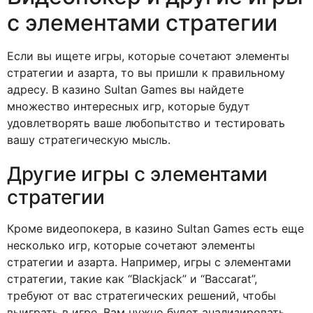
с элементами стратегии
Если вы ищете игры, которые сочетают элементы
стратегии и азарта, то вы пришли к правильному
адресу. В казино Sultan Games вы найдете
множество интересных игр, которые будут
удовлетворять ваше любопытство и тестировать
вашу стратегическую мысль.
Другие игры с элементами
стратегии
Кроме видеопокера, в казино Sultan Games есть еще
несколько игр, которые сочетают элементы
стратегии и азарта. Например, игры с элементами
стратегии, такие как “Blackjack” и “Baccarat”,
требуют от вас стратегических решений, чтобы
выиграть в игре. Вам нужно будет анализировать