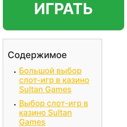
ИГРАТЬ
Содержимое
Большой выбор
слот-игр в казино
Sultan Games
Выбор слот-игр в
казино Sultan
Games