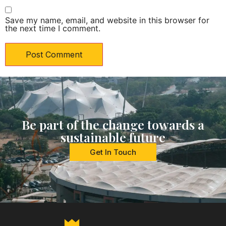
Save my name, email, and website in this browser for
the next time I comment.
Be part of the change towards a
sustainable future
Get In Touch