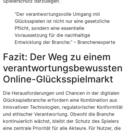
Spielerschutz darzulegen.
“Der verantwortungsvolle Umgang mit
Glücksspielen ist nicht nur eine gesetzliche
Pflicht, sondern eine essentielle
Voraussetzung für die nachhaltige
Entwicklung der Branche.” – Branchenexperte
Fazit: Der Weg zu einem
verantwortungsbewussten
Online-Glücksspielmarkt
Die Herausforderungen und Chancen in der digitalen
Glücksspielbranche erfordern eine Kombination aus
innovativen Technologien, regulatorischer Konformität
und ethischer Verantwortung. Obwohl die Branche
kontinuierlich wächst, bleibt der Schutz des Spielers
eine zentrale Priorität für alle Akteure. Für Nutzer, die