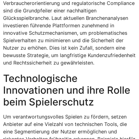
Verbraucherorientierung und regulatorische Compliance
sind die Grundpfeiler einer nachhaltigen
Glücksspielbranche. Laut aktuellen Branchenanalysen
investieren führende Plattformen zunehmend in
innovative Schutzmechanismen, um problematisches
Spielverhalten zu minimieren und die Sicherheit der
Nutzer zu erhöhen. Dies ist kein Zufall, sondern eine
bewusste Strategie, um langfristige Kundenzufriedenheit
und Rechtssicherheit zu gewährleisten.
Technologische
Innovationen und ihre Rolle
beim Spielerschutz
Um verantwortungsvolles Spielen zu fördern, setzen
Anbieter auf eine Vielzahl von technischen Tools, die
eine Segmentierung der Nutzer ermöglichen und