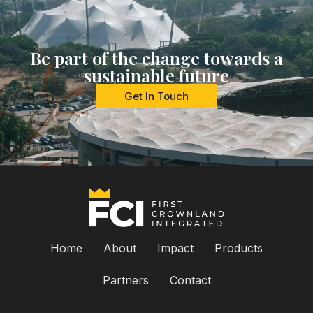
Be part of the change towards a
sustainable future
Get In Touch
Home
About
Impact
Products
Partners
Contact