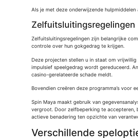
Als je met deze onderwijzende hulpmiddelen aa
Zelfuitsluitingsregelingen
Zelfuitsluitingsregelingen zijn belangrijke c
controle over hun gokgedrag te krijgen.
Deze projecten stellen u in staat om vrijwil
impulsief speelgedrag wordt gereduceerd. Ana
casino-gerelateerde schade meldt.
Bovendien creëren deze programma’s voor een
Spin Maya maakt gebruik van gegevensanalys
vergroot. Door zelfbeperking te accepteren, b
actieve benadering ten opzichte van verantw
Verschillende spelopti