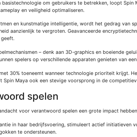
n van basistechnologie om gebruikers te betrekken, loopt Sp
ameplay en veiligheid optimaliseren.
tmen en kunstmatige intelligentie, wordt het gedrag van s
heid aanzienlijk te vergroten. Geavanceerde encryptietech
 geeft.
spelmechanismen – denk aan 3D-graphics en boeiende gelu
unnen spelers op verschillende apparaten genieten van een 
e met 30% toeneemt wanneer technologie prioriteit krijgt.
eft Spin Maya ook een stevige voorsprong in de competitie
woord spelen
 aandacht voor verantwoord spelen een grote impact hebben
ie in haar bedrijfsvoering, stimuleert actief initiatieven 
gokken te ondersteunen.