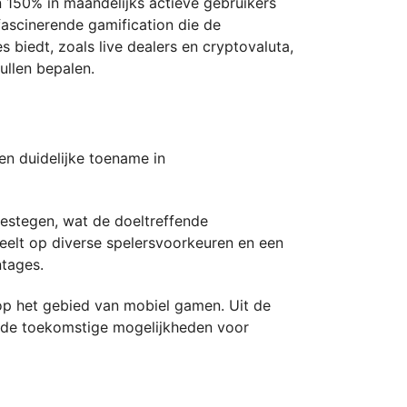
n 150% in maandelijks actieve gebruikers
fascinerende gamification die de
 biedt, zoals live dealers en cryptovaluta,
ullen bepalen.
n duidelijke toename in
gestegen, wat de doeltreffende
eelt op diverse spelersvoorkeuren en een
ntages.
 op het gebied van mobiel gamen. Uit de
t de toekomstige mogelijkheden voor