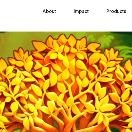
About
Impact
Products