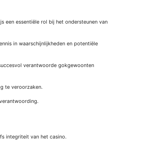
s een essentiële rol bij het ondersteunen van
ennis in waarschijnlijkheden en potentiële
 succesvol verantwoorde gokgewoonten
g te veroorzaken.
 verantwoording.
s integriteit van het casino.