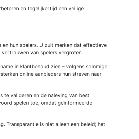
teren en tegelijkertijd een veilige
s en hun spelers. U zult merken dat effectieve
vertrouwen van spelers vergroten.
toename in klantbehoud zien – volgens sommige
rsterken online aanbieders hun streven naar
s te valideren en de naleving van best
twoord spelen toe, omdat geïnformeerde
 Transparantie is niet alleen een beleid; het