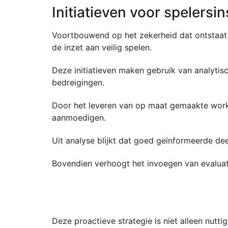
Initiatieven voor spelersin
Voortbouwend op het zekerheid dat ontstaat do
de inzet aan veilig spelen.
Deze initiatieven maken gebruik van analytisc
bedreigingen.
Door het leveren van op maat gemaakte wor
aanmoedigen.
Uit analyse blijkt dat goed geïnformeerde 
Bovendien verhoogt het invoegen van evaluat
Deze proactieve strategie is niet alleen nutti