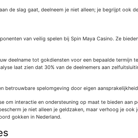
n de slag gaat, deelneem je niet alleen; je begrijpt ook de 
omponenten van veilig spelen bij Spin Maya Casino. Ze biede
lig uw deelname tot gokdiensten voor een bepaalde termijn 
lyse laat zien dat 30% van de deelnemers aan zelfuitsluiti
 betrouwbare spelomgeving door eigen aansprakelijkheid 
e om interactie en ondersteuning op maat te bieden aan 
escherm je niet alleen je geldzaken, maar verhoog je ook j
oord gokken in Nederland.
es