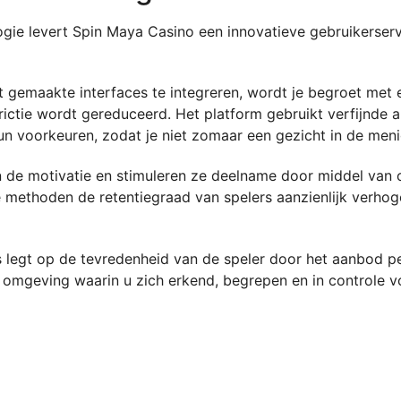
ie levert Spin Maya Casino een innovatieve gebruikerser
 gemaakte interfaces te integreren, wordt je begroet met 
ictie wordt gereduceerd. Het platform gebruikt verfijnde 
n voorkeuren, zodat je niet zomaar een gezicht in de meni
 de motivatie en stimuleren ze deelname door middel van o
 methoden de retentiegraad van spelers aanzienlijk verhog
 legt op de tevredenheid van de speler door het aanbod p
en omgeving waarin u zich erkend, begrepen en in controle vo