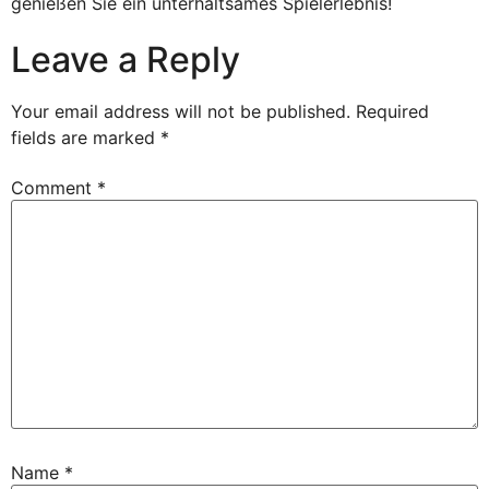
genießen Sie ein unterhaltsames Spielerlebnis!
Leave a Reply
Your email address will not be published.
Required
fields are marked
*
Comment
*
Name
*