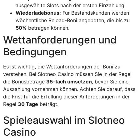
ausgewählte Slots nach der ersten Einzahlung.
Wiederladebonus:
Für Bestandskunden werden
wöchentliche Reload-Boni angeboten, die bis zu
50%
betragen können.
Wettanforderungen und
Bedingungen
Es ist wichtig, die Wettanforderungen der Boni zu
verstehen. Bei Slotneo Casino müssen Sie in der Regel
die Bonusbeträge
35-fach umsetzen
, bevor Sie eine
Auszahlung vornehmen können. Achten Sie darauf, dass
die Frist für die Erfüllung dieser Anforderungen in der
Regel
30 Tage
beträgt.
Spieleauswahl im Slotneo
Casino