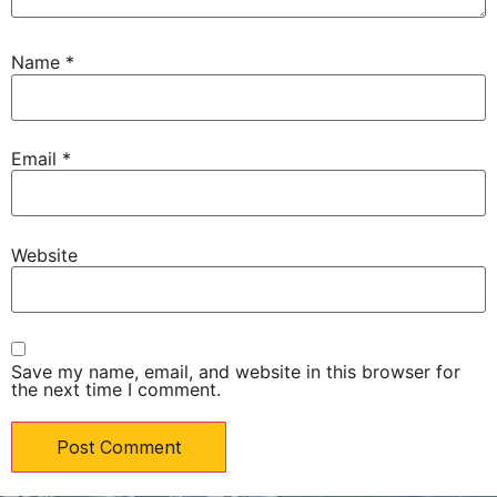
Name
*
Email
*
Website
Save my name, email, and website in this browser for
the next time I comment.