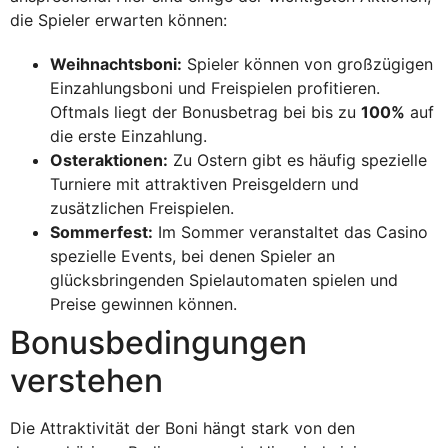
die Spieler erwarten können:
Weihnachtsboni:
Spieler können von großzügigen
Einzahlungsboni und Freispielen profitieren.
Oftmals liegt der Bonusbetrag bei bis zu
100%
auf
die erste Einzahlung.
Osteraktionen:
Zu Ostern gibt es häufig spezielle
Turniere mit attraktiven Preisgeldern und
zusätzlichen Freispielen.
Sommerfest:
Im Sommer veranstaltet das Casino
spezielle Events, bei denen Spieler an
glücksbringenden Spielautomaten spielen und
Preise gewinnen können.
Bonusbedingungen
verstehen
Die Attraktivität der Boni hängt stark von den