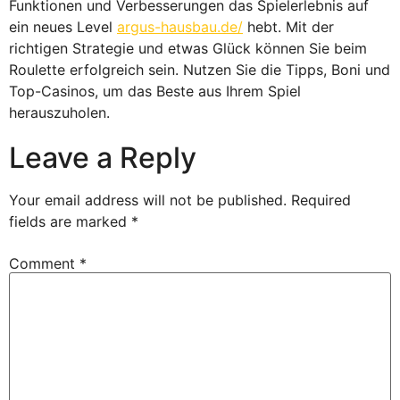
Funktionen und Verbesserungen das Spielerlebnis auf
ein neues Level
argus-hausbau.de/
hebt. Mit der
richtigen Strategie und etwas Glück können Sie beim
Roulette erfolgreich sein. Nutzen Sie die Tipps, Boni und
Top-Casinos, um das Beste aus Ihrem Spiel
herauszuholen.
Leave a Reply
Your email address will not be published.
Required
fields are marked
*
Comment
*