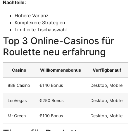
Nachteile:
Höhere Varianz
Komplexere Strategien
Limitierte Tischauswahl
Top 3 Online-Casinos für
Roulette neu erfahrung
Casino
Willkommensbonus
Verfügbar auf
888 Casino
€140 Bonus
Desktop, Mobile
LeoVegas
€250 Bonus
Desktop, Mobile
Mr Green
€100 Bonus
Desktop, Mobile