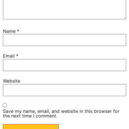
Name
*
Email
*
Website
Save my name, email, and website in this browser for
the next time I comment.