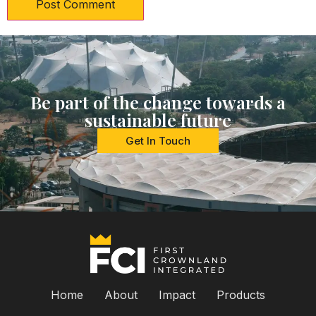
Be part of the change towards a
sustainable future
Get In Touch
Home
About
Impact
Products