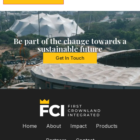
Be part of the change towards a
sustainable future
Get In Touch
Home
About
Impact
Products