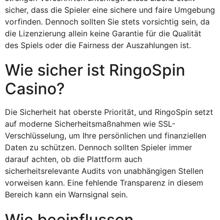
sicher, dass die Spieler eine sichere und faire Umgebung
vorfinden. Dennoch sollten Sie stets vorsichtig sein, da
die Lizenzierung allein keine Garantie für die Qualität
des Spiels oder die Fairness der Auszahlungen ist.
Wie sicher ist RingoSpin
Casino?
Die Sicherheit hat oberste Priorität, und RingoSpin setzt
auf moderne Sicherheitsmaßnahmen wie SSL-
Verschlüsselung, um Ihre persönlichen und finanziellen
Daten zu schützen. Dennoch sollten Spieler immer
darauf achten, ob die Plattform auch
sicherheitsrelevante Audits von unabhängigen Stellen
vorweisen kann. Eine fehlende Transparenz in diesem
Bereich kann ein Warnsignal sein.
Wie beeinflussen