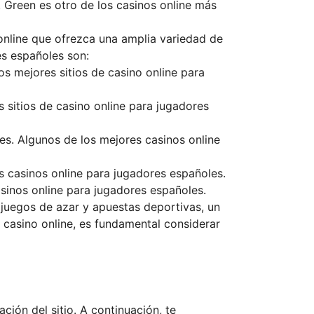
 Green es otro de los casinos online más
 online que ofrezca una amplia variedad de
es españoles son:
s mejores sitios de casino online para
 sitios de casino online para jugadores
les. Algunos de los mejores casinos online
s casinos online para jugadores españoles.
sinos online para jugadores españoles.
juegos de azar y apuestas deportivas, un
 casino online, es fundamental considerar
ción del sitio. A continuación, te