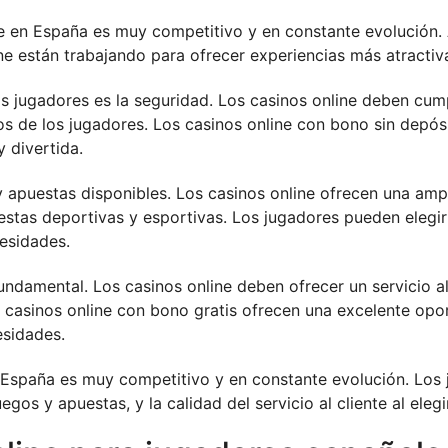
ine en España es muy competitivo y en constante evolución
ne están trabajando para ofrecer experiencias más atractiv
s jugadores es la seguridad. Los casinos online deben cum
dos de los jugadores. Los casinos online con bono sin depó
 divertida.
y apuestas disponibles. Los casinos online ofrecen una amp
estas deportivas y esportivas. Los jugadores pueden elegir
esidades.
fundamental. Los casinos online deben ofrecer un servicio al
s casinos online con bono gratis ofrecen una excelente op
cesidades.
 España es muy competitivo y en constante evolución. Los 
gos y apuestas, y la calidad del servicio al cliente al elegi