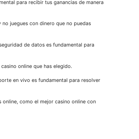
mental para recibir tus ganancias de manera
y no juegues con dinero que no puedas
 seguridad de datos es fundamental para
casino online que has elegido.
porte en vivo es fundamental para resolver
s online, como el mejor casino online con