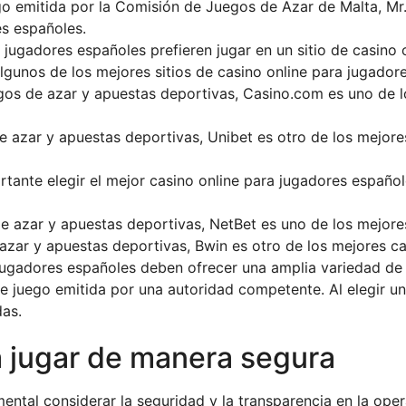
go emitida por la Comisión de Juegos de Azar de Malta, Mr.
es españoles.
s jugadores españoles prefieren jugar en un sitio de casino
lgunos de los mejores sitios de casino online para jugador
os de azar y apuestas deportivas, Casino.com es uno de lo
 azar y apuestas deportivas, Unibet es otro de los mejores
rtante elegir el mejor casino online para jugadores españo
e azar y apuestas deportivas, NetBet es uno de los mejore
zar y apuestas deportivas, Bwin es otro de los mejores ca
jugadores españoles deben ofrecer una amplia variedad de 
de juego emitida por una autoridad competente. Al elegir un
das.
a jugar de manera segura
mental considerar la seguridad y la transparencia en la opera