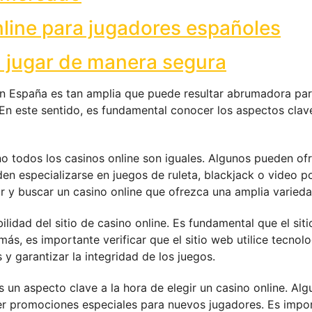
line para jugadores españoles
a jugar de manera segura
e en España es tan amplia que puede resultar abrumadora par
l. En este sentido, es fundamental conocer los aspectos cla
no todos los casinos online son iguales. Algunos pueden of
en especializarse en juegos de ruleta, blackjack o video po
r y buscar un casino online que ofrezca una amplia varied
ilidad del sitio de casino online. Es fundamental que el sit
s, es importante verificar que el sitio web utilice tecno
 y garantizar la integridad de los juegos.
un aspecto clave a la hora de elegir un casino online. Al
er promociones especiales para nuevos jugadores. Es impor