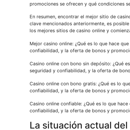
promociones se ofrecen y qué condiciones se 
En resumen, encontrar el mejor sitio de casi
clave mencionados anteriormente, es posible 
los mejores sitios de casino online y comienz
Mejor casino online: ¿Qué es lo que hace que 
confiabilidad, y la oferta de bonos y promoci
Casino online con bono sin depósito: ¿Qué es 
seguridad y confiabilidad, y la oferta de bo
Casino online con bono gratis: ¿Qué es lo que
confiabilidad, y la oferta de bonos y promoci
Casino online confiable: ¿Qué es lo que hace 
confiabilidad, y la oferta de bonos y promoci
La situación actual de