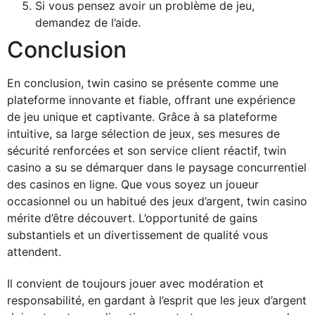
Si vous pensez avoir un problème de jeu,
demandez de l’aide.
Conclusion
En conclusion, twin casino se présente comme une
plateforme innovante et fiable, offrant une expérience
de jeu unique et captivante. Grâce à sa plateforme
intuitive, sa large sélection de jeux, ses mesures de
sécurité renforcées et son service client réactif, twin
casino a su se démarquer dans le paysage concurrentiel
des casinos en ligne. Que vous soyez un joueur
occasionnel ou un habitué des jeux d’argent, twin casino
mérite d’être découvert. L’opportunité de gains
substantiels et un divertissement de qualité vous
attendent.
Il convient de toujours jouer avec modération et
responsabilité, en gardant à l’esprit que les jeux d’argent