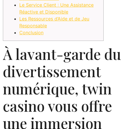
Le Service Client : Une Assistance
Réactive et Disponible
Les Ressources d’Aide et de Jeu
Responsable
Conclusion
À lavant-garde du
divertissement
numérique, twin
casino vous offre
une immersion