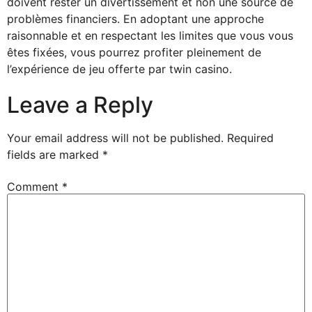
doivent rester un divertissement et non une source de
problèmes financiers. En adoptant une approche
raisonnable et en respectant les limites que vous vous
êtes fixées, vous pourrez profiter pleinement de
l’expérience de jeu offerte par twin casino.
Leave a Reply
Your email address will not be published.
Required
fields are marked
*
Comment
*