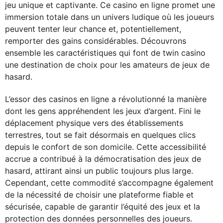
jeu unique et captivante. Ce casino en ligne promet une
immersion totale dans un univers ludique où les joueurs
peuvent tenter leur chance et, potentiellement,
remporter des gains considérables. Découvrons
ensemble les caractéristiques qui font de twin casino
une destination de choix pour les amateurs de jeux de
hasard.
L’essor des casinos en ligne a révolutionné la manière
dont les gens appréhendent les jeux d’argent. Fini le
déplacement physique vers des établissements
terrestres, tout se fait désormais en quelques clics
depuis le confort de son domicile. Cette accessibilité
accrue a contribué à la démocratisation des jeux de
hasard, attirant ainsi un public toujours plus large.
Cependant, cette commodité s’accompagne également
de la nécessité de choisir une plateforme fiable et
sécurisée, capable de garantir l’équité des jeux et la
protection des données personnelles des joueurs.