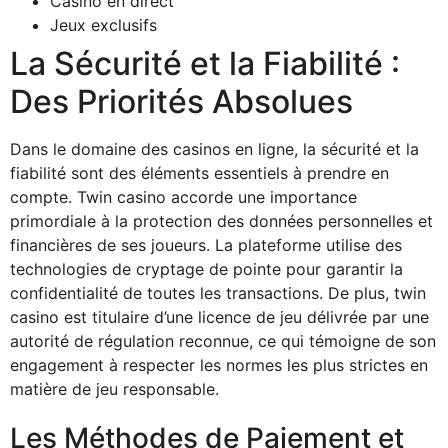
Casino en direct
Jeux exclusifs
La Sécurité et la Fiabilité :
Des Priorités Absolues
Dans le domaine des casinos en ligne, la sécurité et la
fiabilité sont des éléments essentiels à prendre en
compte. Twin casino accorde une importance
primordiale à la protection des données personnelles et
financières de ses joueurs. La plateforme utilise des
technologies de cryptage de pointe pour garantir la
confidentialité de toutes les transactions. De plus, twin
casino est titulaire d’une licence de jeu délivrée par une
autorité de régulation reconnue, ce qui témoigne de son
engagement à respecter les normes les plus strictes en
matière de jeu responsable.
Les Méthodes de Paiement et