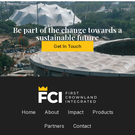
Be part of the change towards a
sustainable future
Get In Touch
Home
About
Impact
Products
Partners
Contact