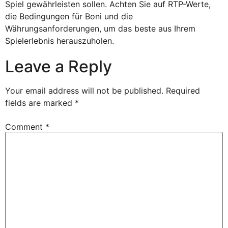
Spiel gewährleisten sollen. Achten Sie auf RTP-Werte,
die Bedingungen für Boni und die
Währungsanforderungen, um das beste aus Ihrem
Spielerlebnis herauszuholen.
Leave a Reply
Your email address will not be published.
Required
fields are marked
*
Comment
*