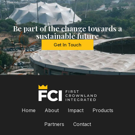
Be part of the change towards a
sustainable future
Get In Touch
Home
About
Impact
Products
Partners
Contact