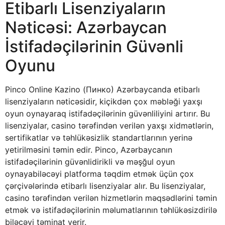
Etibarlı Lisenziyaların
Nəticəsi: Azərbaycan
İstifadəçilərinin Güvənli
Oyunu
Pinco Online Kazino (Пинко) Azərbaycanda etibarlı
lisenziyaların nəticəsidir, kiçikdən çox məbləği yaxşı
oyun oynayaraq istifadəçilərinin güvənliliyini artırır. Bu
lisenziyalar, casino tərəfindən verilən yaxşı xidmətlərin,
sertifikatlar və təhlükəsizlik standartlarının yerinə
yetirilməsini təmin edir. Pinco, Azərbaycanın
istifadəçilərinin güvənlidirikli və məşğul oyun
oynayabiləcəyi platforma təqdim etmək üçün çox
çərçivələrində etibarlı lisenziyalar alır. Bu lisenziyalar,
casino tərəfindən verilən hizmetlərin məqsədlərini təmin
etmək və istifadəçilərinin məlumatlarının təhlükəsizdirilə
biləcəyi təminat verir.