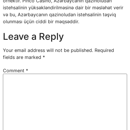
örnektir. Pinco Casino, Azərbaycanın qazinoludan
istehsalinin yüksəkləndirilməsinə dair bir məsləhət verir
və bu, Azərbaycanın qazinoludan istehsalinin təşviq
olunması üçün ciddi bir məqsəddir.
Leave a Reply
Your email address will not be published.
Required
fields are marked
*
Comment
*