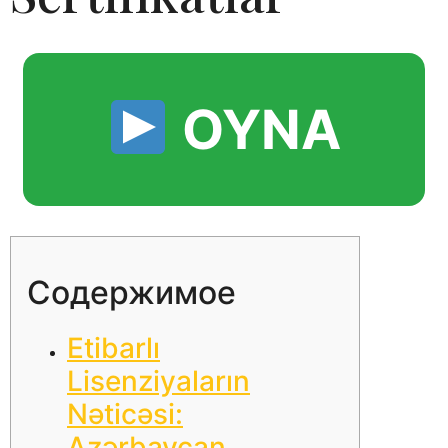
OYNA
Содержимое
Etibarlı
Lisenziyaların
Nəticəsi:
Azərbaycan