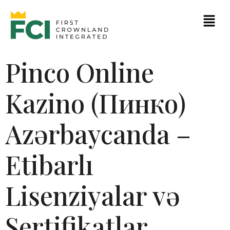
Pinco Online
Kazino (Пинко)
Azərbaycanda –
Etibarlı
Lisenziyalar və
Sertifikatlar