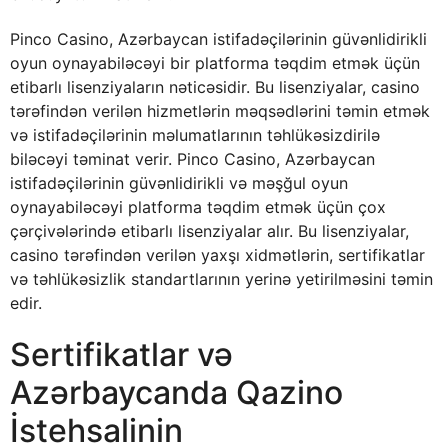
Pinco Casino, Azərbaycan istifadəçilərinin güvənlidirikli
oyun oynayabiləcəyi bir platforma təqdim etmək üçün
etibarlı lisenziyaların nəticəsidir. Bu lisenziyalar, casino
tərəfindən verilən hizmetlərin məqsədlərini təmin etmək
və istifadəçilərinin məlumatlarının təhlükəsizdirilə
biləcəyi təminat verir. Pinco Casino, Azərbaycan
istifadəçilərinin güvənlidirikli və məşğul oyun
oynayabiləcəyi platforma təqdim etmək üçün çox
çərçivələrində etibarlı lisenziyalar alır. Bu lisenziyalar,
casino tərəfindən verilən yaxşı xidmətlərin, sertifikatlar
və təhlükəsizlik standartlarının yerinə yetirilməsini təmin
edir.
Sertifikatlar və
Azərbaycanda Qazino
İstehsalinin