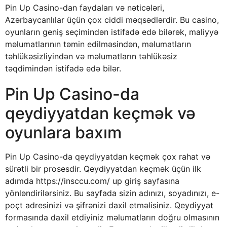
Pin Up Casino-dan faydaları və nəticələri,
Azərbaycanlılar üçün çox ciddi məqsədlərdir. Bu casino,
oyunların geniş seçimindən istifadə edə bilərək, maliyyə
məlumatlarının təmin edilməsindən, məlumatların
təhlükəsizliyindən və məlumatların təhlükəsiz
təqdimindən istifadə edə bilər.
Pin Up Casino-da
qeydiyyatdan keçmək və
oyunlara baxım
Pin Up Casino-da qeydiyyatdan keçmək çox rahat və
sürətli bir prosesdir. Qeydiyyatdan keçmək üçün ilk
adımda https://insccu.com/ up giriş sayfasına
yönləndirilərsiniz. Bu sayfada sizin adınızı, soyadınızı, e-
poçt adresinizi və şifrənizi daxil etməlisiniz. Qeydiyyat
formasında daxil etdiyiniz məlumatların doğru olmasının