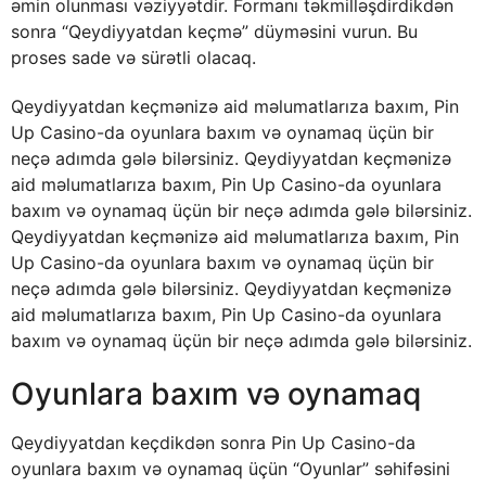
əmin olunması vəziyyətdir. Formanı təkmilləşdirdikdən
sonra “Qeydiyyatdan keçmə” düyməsini vurun. Bu
proses sade və sürətli olacaq.
Qeydiyyatdan keçmənizə aid məlumatlarıza baxım, Pin
Up Casino-da oyunlara baxım və oynamaq üçün bir
neçə adımda gələ bilərsiniz. Qeydiyyatdan keçmənizə
aid məlumatlarıza baxım, Pin Up Casino-da oyunlara
baxım və oynamaq üçün bir neçə adımda gələ bilərsiniz.
Qeydiyyatdan keçmənizə aid məlumatlarıza baxım, Pin
Up Casino-da oyunlara baxım və oynamaq üçün bir
neçə adımda gələ bilərsiniz. Qeydiyyatdan keçmənizə
aid məlumatlarıza baxım, Pin Up Casino-da oyunlara
baxım və oynamaq üçün bir neçə adımda gələ bilərsiniz.
Oyunlara baxım və oynamaq
Qeydiyyatdan keçdikdən sonra Pin Up Casino-da
oyunlara baxım və oynamaq üçün “Oyunlar” səhifəsini