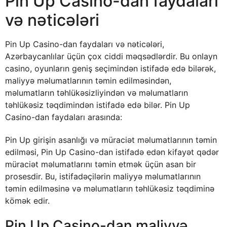
Pin Up Casino-dan faydaları
və nəticələri
Pin Up Casino-dan faydaları və nəticələri,
Azərbaycanlılar üçün çox ciddi məqsədlərdir. Bu onlayn
casino, oyunların geniş seçimindən istifadə edə bilərək,
maliyyə məlumatlarının təmin edilməsindən,
məlumatların təhlükəsizliyindən və məlumatların
təhlükəsiz təqdimindən istifadə edə bilər. Pin Up
Casino-dan faydaları arasında:
Pin Up girişin asanlığı və müraciət məlumatlarının təmin
edilməsi, Pin Up Casino-dan istifadə edən kifayət qədər
müraciət məlumatlarını təmin etmək üçün asan bir
prosesdir. Bu, istifadəçilərin maliyyə məlumatlarının
təmin edilməsinə və məlumatların təhlükəsiz təqdiminə
kömək edir.
Pin Up Casino-dan maliyyə