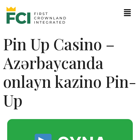
Pin Up Casino –
Azərbaycanda
onlayn kazino Pin-
Up