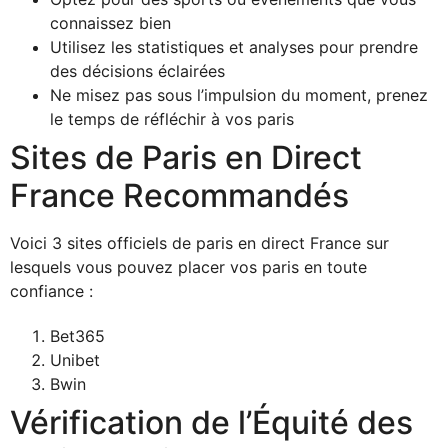
connaissez bien
Utilisez les statistiques et analyses pour prendre
des décisions éclairées
Ne misez pas sous l’impulsion du moment, prenez
le temps de réfléchir à vos paris
Sites de Paris en Direct
France Recommandés
Voici 3 sites officiels de paris en direct France sur
lesquels vous pouvez placer vos paris en toute
confiance :
Bet365
Unibet
Bwin
Vérification de l’Équité des