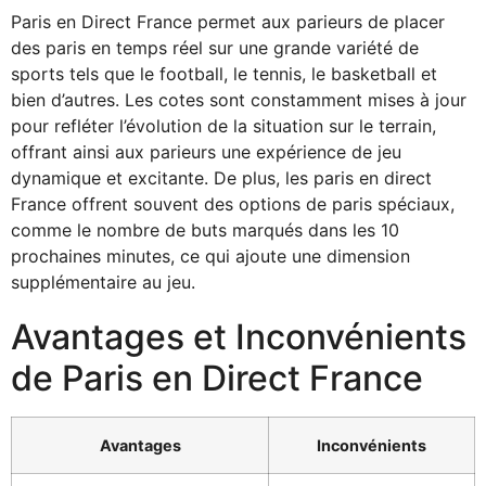
Paris en Direct France permet aux parieurs de placer
des paris en temps réel sur une grande variété de
sports tels que le football, le tennis, le basketball et
bien d’autres. Les cotes sont constamment mises à jour
pour refléter l’évolution de la situation sur le terrain,
offrant ainsi aux parieurs une expérience de jeu
dynamique et excitante. De plus, les paris en direct
France offrent souvent des options de paris spéciaux,
comme le nombre de buts marqués dans les 10
prochaines minutes, ce qui ajoute une dimension
supplémentaire au jeu.
Avantages et Inconvénients
de Paris en Direct France
Avantages
Inconvénients