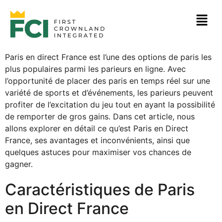
Paris en direct France est l’une des options de paris les
plus populaires parmi les parieurs en ligne. Avec
l’opportunité de placer des paris en temps réel sur une
variété de sports et d’événements, les parieurs peuvent
profiter de l’excitation du jeu tout en ayant la possibilité
de remporter de gros gains. Dans cet article, nous
allons explorer
en détail ce qu’est Paris en Direct
France, ses avantages et inconvénients, ainsi que
quelques astuces pour maximiser vos chances de
gagner.
Caractéristiques de Paris
en Direct France