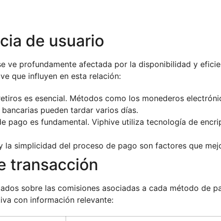
cia de usuario
se ve profundamente afectada por la disponibilidad y efici
ve que influyen en esta relación:
 retiros es esencial. Métodos como los monederos electrónic
s bancarias pueden tardar varios días.
de pago es fundamental. Viphive utiliza tecnología de encr
 y la simplicidad del proceso de pago son factores que mejo
e transacción
mados sobre las comisiones asociadas a cada método de pag
iva con información relevante: