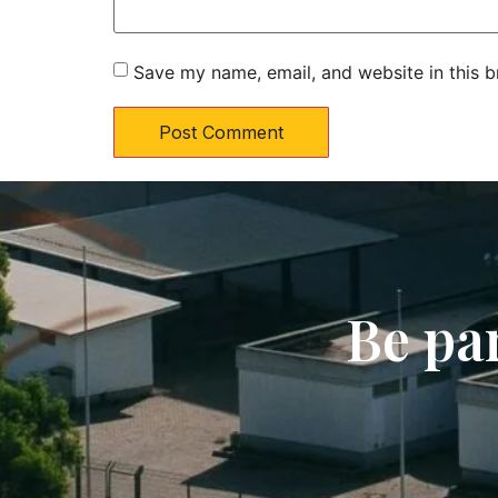
Save my name, email, and website in this b
Be pa