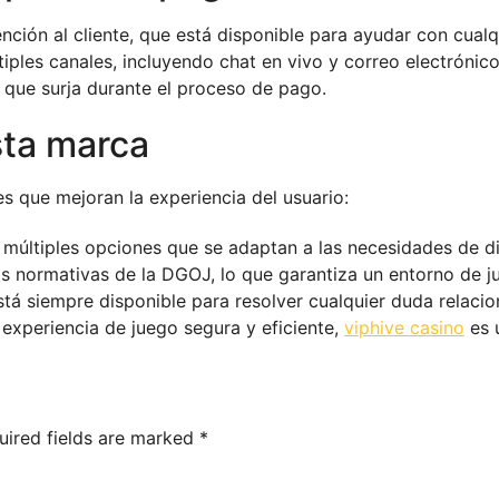
nción al cliente, que está disponible para ayudar con cua
tiples canales, incluyendo chat en vivo y correo electróni
 que surja durante el proceso de pago.
sta marca
 que mejoran la experiencia del usuario:
 múltiples opciones que se adaptan a las necesidades de di
s normativas de la DGOJ, lo que garantiza un entorno de j
stá siempre disponible para resolver cualquier duda relaci
 experiencia de juego segura y eficiente,
viphive casino
es 
uired fields are marked
*