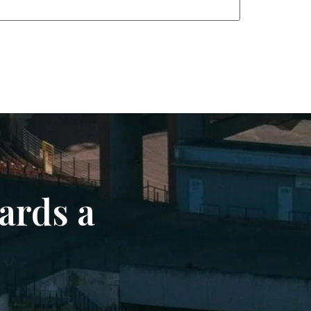
ards a