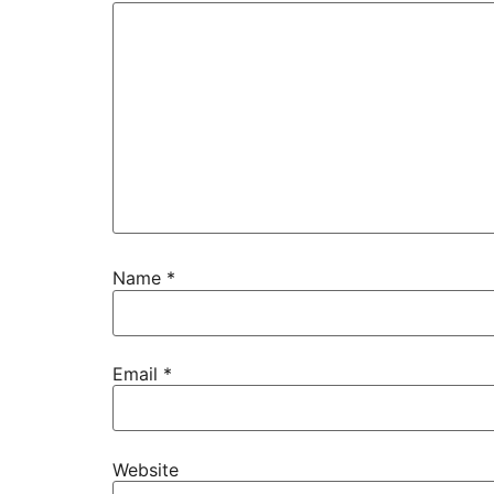
Name
*
Email
*
Website