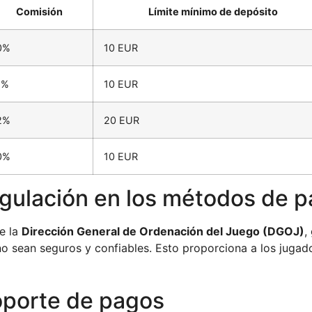
Comisión
Límite mínimo de depósito
0%
10 EUR
1%
10 EUR
2%
20 EUR
0%
10 EUR
egulación en los métodos de 
de la
Dirección General de Ordenación del Juego (DGOJ)
,
o sean seguros y confiables. Esto proporciona a los jugad
soporte de pagos