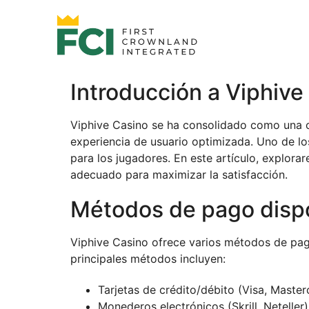
Introducción a Viphive
Viphive Casino se ha consolidado como una o
experiencia de usuario optimizada. Uno de lo
para los jugadores. En este artículo, explor
adecuado para maximizar la satisfacción.
Métodos de pago dispo
Viphive Casino ofrece varios métodos de pago
principales métodos incluyen:
Tarjetas de crédito/débito (Visa, Master
Monederos electrónicos (Skrill, Neteller)