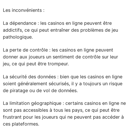
Les inconvénients :
La dépendance : les casinos en ligne peuvent être
addictifs, ce qui peut entraîner des problèmes de jeu
pathologique.
La perte de contrôle : les casinos en ligne peuvent
donner aux joueurs un sentiment de contrôle sur leur
jeu, ce qui peut être trompeur.
La sécurité des données : bien que les casinos en ligne
soient généralement sécurisés, il y a toujours un risque
de piratage ou de vol de données.
La limitation géographique : certains casinos en ligne ne
sont pas accessibles à tous les pays, ce qui peut être
frustrant pour les joueurs qui ne peuvent pas accéder à
ces plateformes.