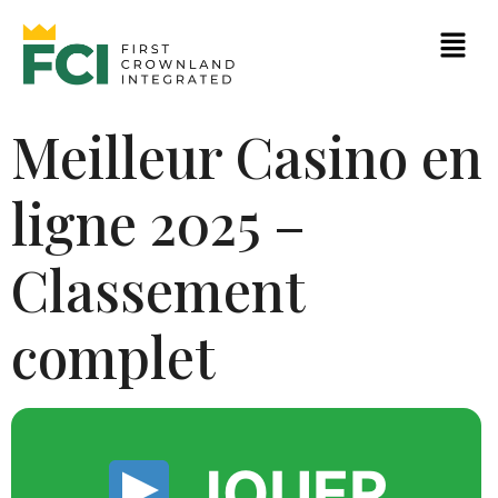
Meilleur Casino en
ligne 2025 –
Classement
complet
JOUER