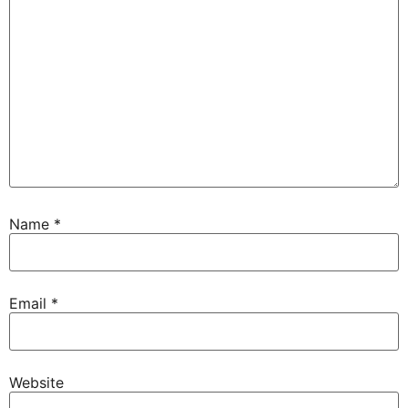
Name
*
Email
*
Website