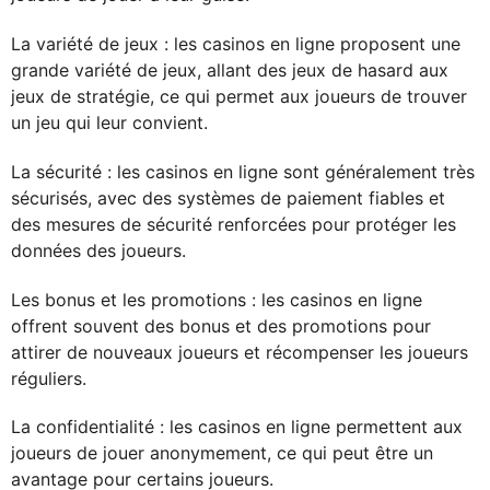
La variété de jeux : les casinos en ligne proposent une
grande variété de jeux, allant des jeux de hasard aux
jeux de stratégie, ce qui permet aux joueurs de trouver
un jeu qui leur convient.
La sécurité : les casinos en ligne sont généralement très
sécurisés, avec des systèmes de paiement fiables et
des mesures de sécurité renforcées pour protéger les
données des joueurs.
Les bonus et les promotions : les casinos en ligne
offrent souvent des bonus et des promotions pour
attirer de nouveaux joueurs et récompenser les joueurs
réguliers.
La confidentialité : les casinos en ligne permettent aux
joueurs de jouer anonymement, ce qui peut être un
avantage pour certains joueurs.