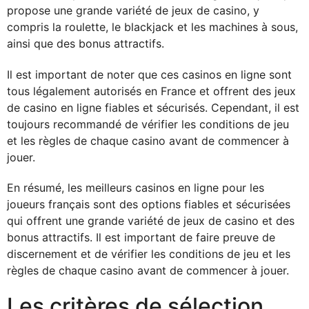
propose une grande variété de jeux de casino, y
compris la roulette, le blackjack et les machines à sous,
ainsi que des bonus attractifs.
Il est important de noter que ces casinos en ligne sont
tous légalement autorisés en France et offrent des jeux
de casino en ligne fiables et sécurisés. Cependant, il est
toujours recommandé de vérifier les conditions de jeu
et les règles de chaque casino avant de commencer à
jouer.
En résumé, les meilleurs casinos en ligne pour les
joueurs français sont des options fiables et sécurisées
qui offrent une grande variété de jeux de casino et des
bonus attractifs. Il est important de faire preuve de
discernement et de vérifier les conditions de jeu et les
règles de chaque casino avant de commencer à jouer.
Les critères de sélection