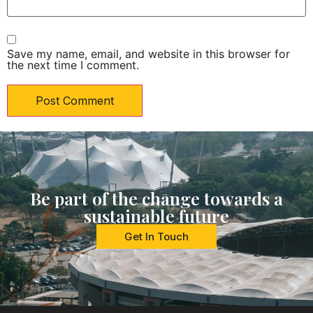
Save my name, email, and website in this browser for
the next time I comment.
Be part of the change towards a
sustainable future
Get In Touch