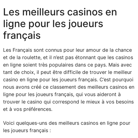
Les meilleurs casinos en
ligne pour les joueurs
français
Les Français sont connus pour leur amour de la chance
et de la roulette, et il n’est pas étonnant que les casinos
en ligne soient très populaires dans ce pays. Mais avec
tant de choix, il peut être difficile de trouver le meilleur
casino en ligne pour les joueurs français. C’est pourquoi
nous avons créé ce classement des meilleurs casinos en
ligne pour les joueurs français, qui vous aideront à
trouver le casino qui correspond le mieux à vos besoins
et à vos préférences.
Voici quelques-uns des meilleurs casinos en ligne pour
les joueurs français :