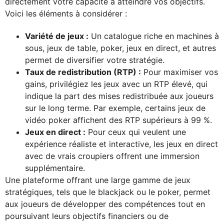
directement votre capacité à atteindre vos objectifs.
Voici les éléments à considérer :
Variété de jeux :
Un catalogue riche en machines à
sous, jeux de table, poker, jeux en direct, et autres
permet de diversifier votre stratégie.
Taux de redistribution (RTP) :
Pour maximiser vos
gains, privilégiez les jeux avec un RTP élevé, qui
indique la part des mises redistribuée aux joueurs
sur le long terme. Par exemple, certains jeux de
vidéo poker affichent des RTP supérieurs à 99 %.
Jeux en direct :
Pour ceux qui veulent une
expérience réaliste et interactive, les jeux en direct
avec de vrais croupiers offrent une immersion
supplémentaire.
Une plateforme offrant une large gamme de jeux
stratégiques, tels que le blackjack ou le poker, permet
aux joueurs de développer des compétences tout en
poursuivant leurs objectifs financiers ou de