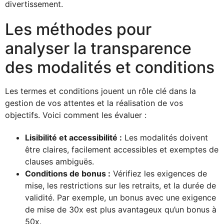
divertissement.
Les méthodes pour
analyser la transparence
des modalités et conditions
Les termes et conditions jouent un rôle clé dans la
gestion de vos attentes et la réalisation de vos
objectifs. Voici comment les évaluer :
Lisibilité et accessibilité :
Les modalités doivent
être claires, facilement accessibles et exemptes de
clauses ambiguës.
Conditions de bonus :
Vérifiez les exigences de
mise, les restrictions sur les retraits, et la durée de
validité. Par exemple, un bonus avec une exigence
de mise de 30x est plus avantageux qu’un bonus à
50x.