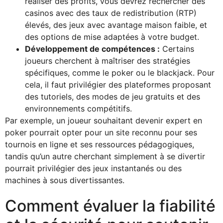
réaliser des profits, vous devrez rechercher des
casinos avec des taux de redistribution (RTP)
élevés, des jeux avec avantage maison faible, et
des options de mise adaptées à votre budget.
Développement de compétences :
Certains
joueurs cherchent à maîtriser des stratégies
spécifiques, comme le poker ou le blackjack. Pour
cela, il faut privilégier des plateformes proposant
des tutoriels, des modes de jeu gratuits et des
environnements compétitifs.
Par exemple, un joueur souhaitant devenir expert en
poker pourrait opter pour un site reconnu pour ses
tournois en ligne et ses ressources pédagogiques,
tandis qu’un autre cherchant simplement à se divertir
pourrait privilégier des jeux instantanés ou des
machines à sous divertissantes.
Comment évaluer la fiabilité