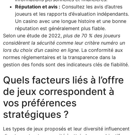
Réputation et avis :
Consultez les avis d’autres
joueurs et les rapports d’évaluation indépendants.
Un casino avec une longue histoire et une bonne
réputation est généralement plus fiable.
Selon une étude de 2022,
plus de 70 % des joueurs
considèrent la sécurité comme leur critère numéro un
lors du choix d’un casino en ligne
. La conformité aux
normes réglementaires et la transparence dans la
gestion des fonds sont des indicateurs clés de fiabilité.
Quels facteurs liés à l’offre
de jeux correspondent à
vos préférences
stratégiques ?
Les types de jeux proposés et leur diversité influencent