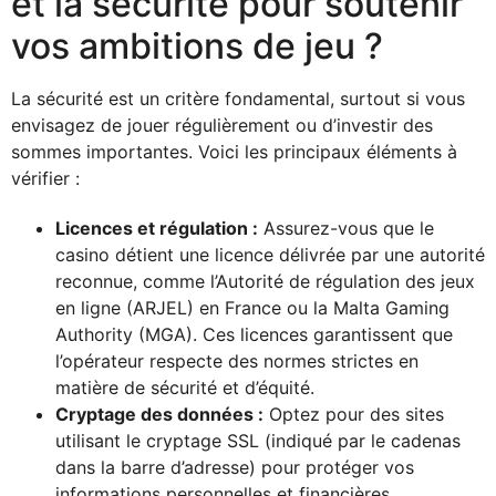
et la sécurité pour soutenir
vos ambitions de jeu ?
La sécurité est un critère fondamental, surtout si vous
envisagez de jouer régulièrement ou d’investir des
sommes importantes. Voici les principaux éléments à
vérifier :
Licences et régulation :
Assurez-vous que le
casino détient une licence délivrée par une autorité
reconnue, comme l’Autorité de régulation des jeux
en ligne (ARJEL) en France ou la Malta Gaming
Authority (MGA). Ces licences garantissent que
l’opérateur respecte des normes strictes en
matière de sécurité et d’équité.
Cryptage des données :
Optez pour des sites
utilisant le cryptage SSL (indiqué par le cadenas
dans la barre d’adresse) pour protéger vos
informations personnelles et financières.