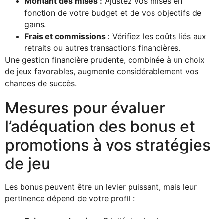
Montant des mises :
Ajustez vos mises en
fonction de votre budget et de vos objectifs de
gains.
Frais et commissions :
Vérifiez les coûts liés aux
retraits ou autres transactions financières.
Une gestion financière prudente, combinée à un choix
de jeux favorables, augmente considérablement vos
chances de succès.
Mesures pour évaluer
l’adéquation des bonus et
promotions à vos stratégies
de jeu
Les bonus peuvent être un levier puissant, mais leur
pertinence dépend de votre profil :