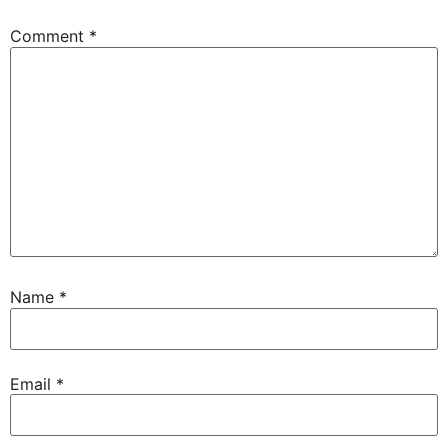
Comment
*
Name
*
Email
*