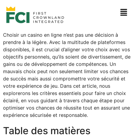
Choisir un casino en ligne n’est pas une décision à
prendre à la légère. Avec la multitude de plateformes
disponibles, il est crucial d’aligner votre choix avec vos
objectifs personnels, qu’ils soient de divertissement, de
gains ou de développement de compétences. Un
mauvais choix peut non seulement limiter vos chances
de succès mais aussi compromettre votre sécurité et
votre expérience de jeu. Dans cet article, nous
explorerons les critères essentiels pour faire un choix
éclairé, en vous guidant à travers chaque étape pour
optimiser vos chances de réussite tout en assurant une
expérience sécurisée et responsable.
Table des matières