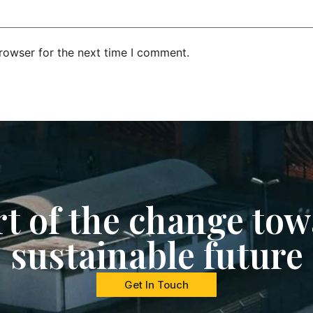
rowser for the next time I comment.
rt of the change tow
sustainable future
Get In Touch