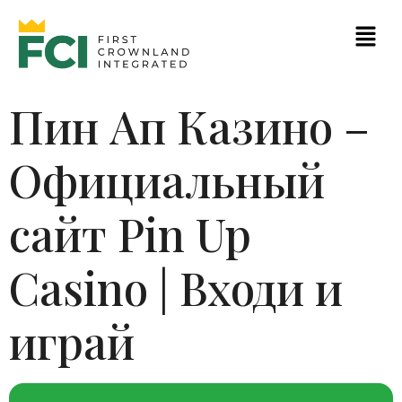
Пин Ап Казино –
Официальный
сайт Pin Up
Casino | Входи и
играй