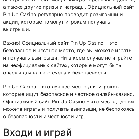
а также другие призы и награды. Официальный сайт
Pin Up Casino регулярно проводит розыгрыши и
акции, которые помогут игрокам получать
выигрыши.
Важно! Официальный сайт Pin Up Casino – это
безопасное и честное место, где вы можете играть
и получать выигрыши. Ни в коем случае не играйте
на неофициальных сайтах, которые могут быть
опасны для вашего счета и безопасности.
Pin Up Casino – это лучшее место для игроков,
которые ищут безопасное и честное онлайн-казино.
Официальный сайт Pin Up Casino – это место, где вы
можете играть и получать выигрыши, не беспокоясь
о безопасности и честности игр.
Входи и играй