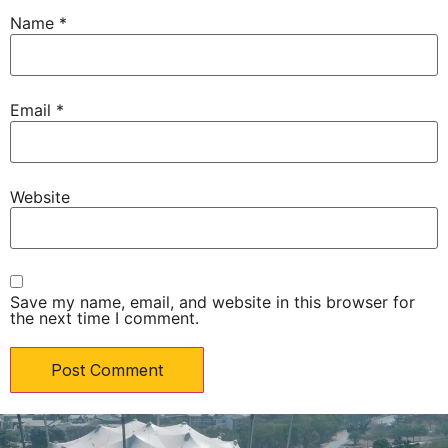
Name
*
Email
*
Website
Save my name, email, and website in this browser for
the next time I comment.