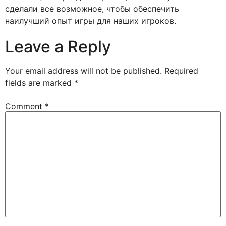
сделали все возможное, чтобы обеспечить
наилучший опыт игры для наших игроков.
Leave a Reply
Your email address will not be published.
Required
fields are marked
*
Comment
*