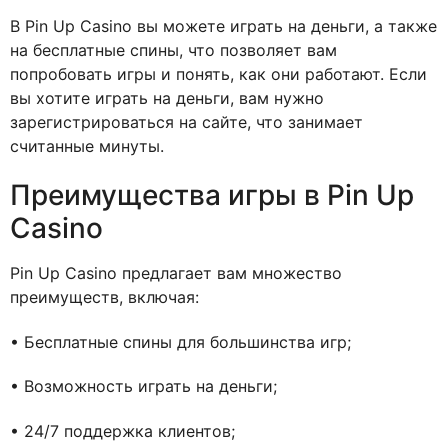
В Pin Up Casino вы можете играть на деньги, а также
на бесплатные спины, что позволяет вам
попробовать игры и понять, как они работают. Если
вы хотите играть на деньги, вам нужно
зарегистрироваться на сайте, что занимает
считанные минуты.
Преимущества игры в Pin Up
Casino
Pin Up Casino предлагает вам множество
преимуществ, включая:
• Бесплатные спины для большинства игр;
• Возможность играть на деньги;
• 24/7 поддержка клиентов;