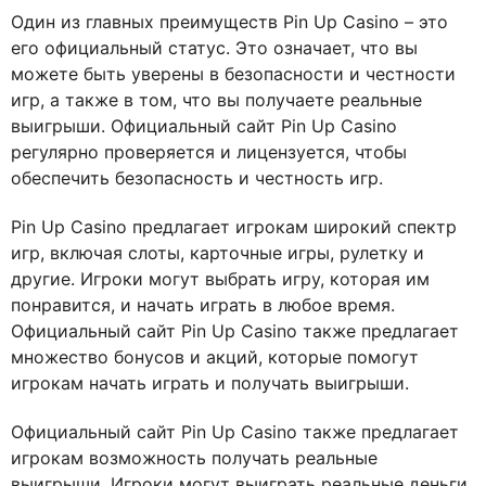
Один из главных преимуществ Pin Up Casino – это
его официальный статус. Это означает, что вы
можете быть уверены в безопасности и честности
игр, а также в том, что вы получаете реальные
выигрыши. Официальный сайт Pin Up Casino
регулярно проверяется и лицензуется, чтобы
обеспечить безопасность и честность игр.
Pin Up Casino предлагает игрокам широкий спектр
игр, включая слоты, карточные игры, рулетку и
другие. Игроки могут выбрать игру, которая им
понравится, и начать играть в любое время.
Официальный сайт Pin Up Casino также предлагает
множество бонусов и акций, которые помогут
игрокам начать играть и получать выигрыши.
Официальный сайт Pin Up Casino также предлагает
игрокам возможность получать реальные
выигрыши. Игроки могут выиграть реальные деньги,