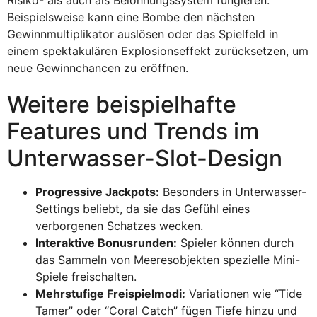
Risiko- als auch als Belohnungssystem fungieren.
Beispielsweise kann eine Bombe den nächsten
Gewinnmultiplikator auslösen oder das Spielfeld in
einem spektakulären Explosionseffekt zurücksetzen, um
neue Gewinnchancen zu eröffnen.
Weitere beispielhafte
Features und Trends im
Unterwasser-Slot-Design
Progressive Jackpots:
Besonders in Unterwasser-
Settings beliebt, da sie das Gefühl eines
verborgenen Schatzes wecken.
Interaktive Bonusrunden:
Spieler können durch
das Sammeln von Meeresobjekten spezielle Mini-
Spiele freischalten.
Mehrstufige Freispielmodi:
Variationen wie “Tide
Tamer” oder “Coral Catch” fügen Tiefe hinzu und