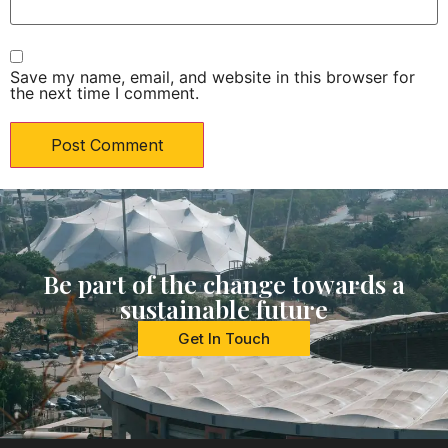
Save my name, email, and website in this browser for
the next time I comment.
Be part of the change towards a
sustainable future
Get In Touch