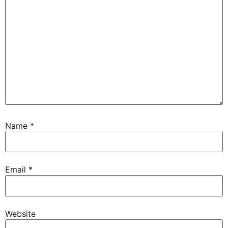
Name
*
Email
*
Website