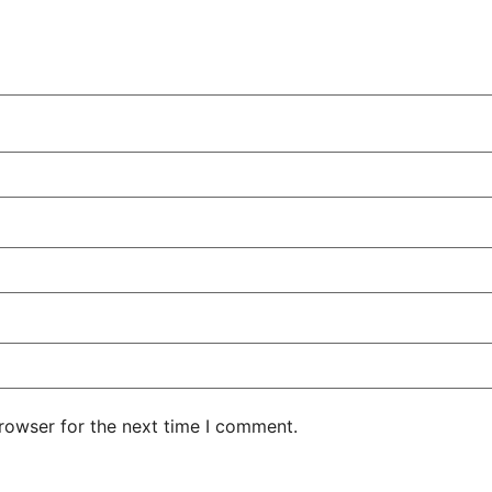
rowser for the next time I comment.