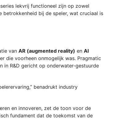
eries lekvrij functioneel zijn op zowel
 betrokkenheid bij de speler, wat cruciaal is
atie van
AR (augmented reality)
en
AI
er die voorheen onmogelijk was. Pragmatic
en in R&D gericht op onderwater-gestuurde
pelerervaring,” benadrukt industry
eren en innoveren, zet de toon voor de
tegisch fundament dat de toekomst van de