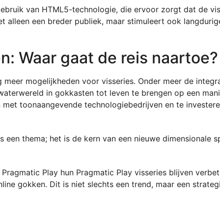
gebruik van HTML5-technologie, die ervoor zorgt dat de viss
et alleen een breder publiek, maar stimuleert ook langdurige
: Waar gaat de reis naartoe?
 meer mogelijkheden voor visseries. Onder meer de integr
aterwereld in gokkasten tot leven te brengen op een mani
n met toonaangevende technologiebedrijven en te invester
chts een thema; het is de kern van een nieuwe dimensionale s
Pragmatic Play hun Pragmatic Play visseries blijven verbet
nline gokken. Dit is niet slechts een trend, maar een stra