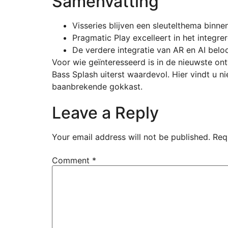
Samenvatting
Visseries blijven een sleutelthema binn
Pragmatic Play excelleert in het integr
De verdere integratie van AR en AI belo
Voor wie geïnteresseerd is in de nieuwste on
Bass Splash uiterst waardevol. Hier vindt u 
baanbrekende gokkast.
Leave a Reply
Your email address will not be published.
Req
Comment
*