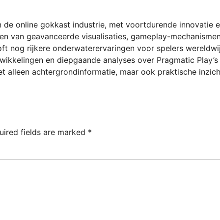
en de online gokkast industrie, met voortdurende innovatie
eren van geavanceerde visualisaties, gameplay-mechanismen e
oft nog rijkere onderwaterervaringen voor spelers wereldwi
twikkelingen en diepgaande analyses over Pragmatic Play’s 
niet alleen achtergrondinformatie, maar ook praktische inz
uired fields are marked
*