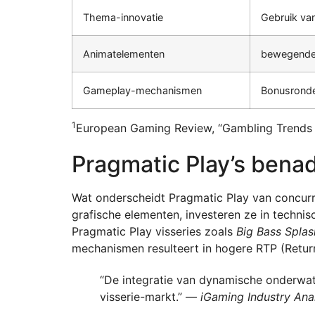
Thema-innovatie
Gebruik van
Animatelementen
bewegende 
Gameplay-mechanismen
Bonusronde
1
European Gaming Review, “Gambling Trends 2
Pragmatic Play’s benad
Wat onderscheidt Pragmatic Play van concurre
grafische elementen, investeren ze in techni
Pragmatic Play visseries zoals
Big Bass Splas
mechanismen resulteert in hogere RTP (Retur
“De integratie van dynamische onderwate
visserie-markt.” —
iGaming Industry Ana