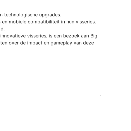
 en technologische upgrades.
n mobiele compatibiliteit in hun visseries.
jd.
innovatieve visseries, is een bezoek aan Big
ichten over de impact en gameplay van deze