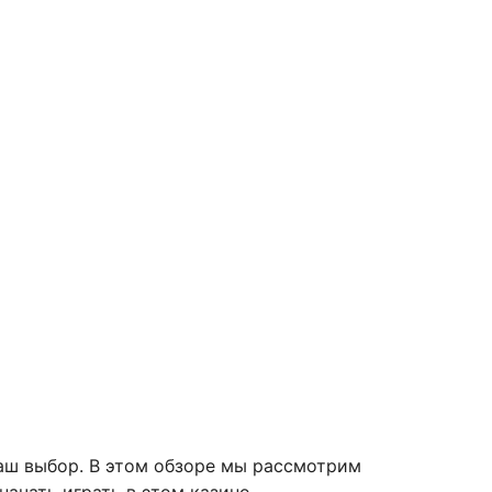
ваш выбор. В этом обзоре мы рассмотрим