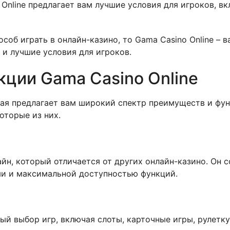
 Online предлагает вам лучшие условия для игроков, в
соб играть в онлайн-казино, то Gama Casino Online – 
 и лучшие условия для игроков.
ции Gama Casino Online
орая предлагает вам широкий спектр преимуществ и фу
оторые из них.
айн, который отличается от других онлайн-казино. Он 
и и максимальной доступностью функций.
ый выбор игр, включая слоты, карточные игры, рулетку 