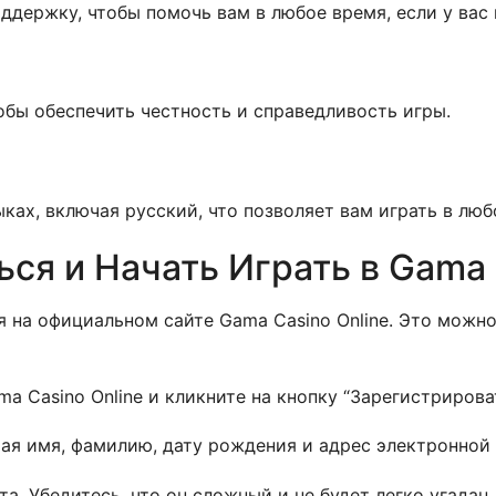
оддержку, чтобы помочь вам в любое время, если у ва
тобы обеспечить честность и справедливость игры.
ыках, включая русский, что позволяет вам играть в люб
ся и Начать Играть в Gama 
я на официальном сайте Gama Casino Online. Это можно
a Casino Online и кликните на кнопку “Зарегистрироват
чая имя, фамилию, дату рождения и адрес электронной 
а. Убедитесь, что он сложный и не будет легко угадан.