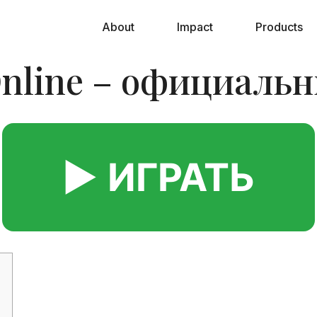
About
Impact
Products
nline – официаль
▶️ ИГРАТЬ