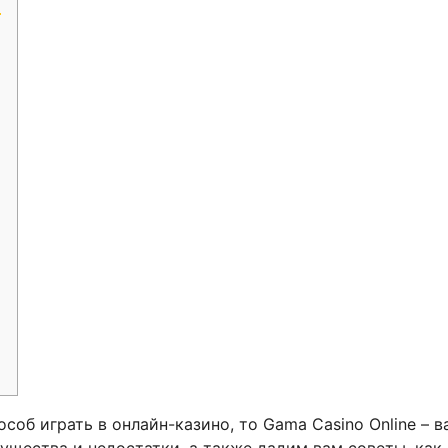
я
соб играть в онлайн-казино, то Gama Casino Online – 