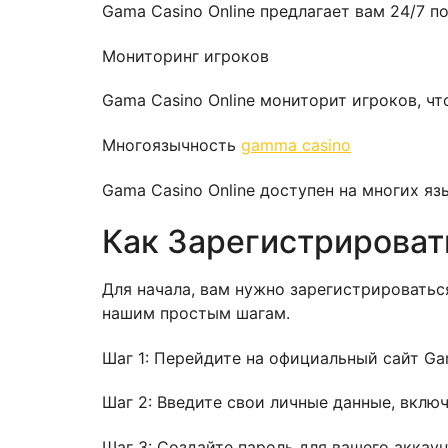
Gama Casino Online предлагает вам 24/7 п
Мониторинг игроков
Gama Casino Online мониторит игроков, ч
Многоязычность
gamma casino
Gama Casino Online доступен на многих яз
Как Зарегистрировать
Для начала, вам нужно зарегистрироватьс
нашим простым шагам.
Шаг 1: Перейдите на официальный сайт Gam
Шаг 2: Введите свои личные данные, вклю
Шаг 3: Создайте пароль для вашего аккаунт