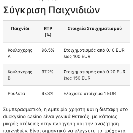
Σύγκριση Παιχνιδιών
Παιχνίδι
RTP
Στοιχεία Στοιχηματισμού
(%)
Κουλοχέρης
96.5%
Στοιχηματισμός από 0.10 EUR
A
έως 100 EUR
Κουλοχέρης
97.2%
Στοιχηματισμός από 0.20 EUR
B
έως 150 EUR
Ρουλέτα
97.3%
Ελάχιστο στοίχημα 1 EUR
Συμπερασματικά, η εμπειρία χρήστη και η διεπαφή στο
duckysino casino είναι γενικά θετικές, με κάποιες
μικρές ατέλειες στην πλοήγηση και την αναζήτηση
παιχνιδιών. Είναι σημαντικό να ελέγχετε τα τρέχοντα