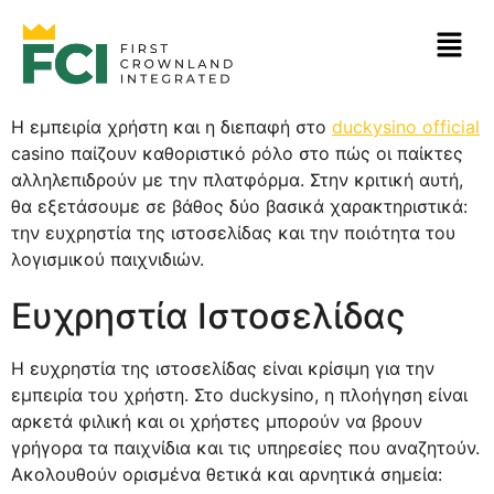
Η εμπειρία χρήστη και η διεπαφή στο
duckysino official
casino παίζουν καθοριστικό ρόλο στο πώς οι παίκτες
αλληλεπιδρούν με την πλατφόρμα. Στην κριτική αυτή,
θα εξετάσουμε σε βάθος δύο βασικά χαρακτηριστικά:
την ευχρηστία της ιστοσελίδας και την ποιότητα του
λογισμικού παιχνιδιών.
Ευχρηστία Ιστοσελίδας
Η ευχρηστία της ιστοσελίδας είναι κρίσιμη για την
εμπειρία του χρήστη. Στο duckysino, η πλοήγηση είναι
αρκετά φιλική και οι χρήστες μπορούν να βρουν
γρήγορα τα παιχνίδια και τις υπηρεσίες που αναζητούν.
Ακολουθούν ορισμένα θετικά και αρνητικά σημεία: