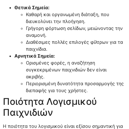
Θετικά Σημεία:
Καθαρή και οργανωμένη διάταξη, που
διευκολύνει την πλοήγηση.
Γρήγορη φόρτωση σελίδων, μειώνοντας την
αναμονή.
Διαθέσιμες πολλές επιλογές φίλτρων για τα
παιχνίδια.
Αρνητικά Σημεία:
Ορισμένες φορές, η αναζήτηση
συγκεκριμένων παιχνιδιών δεν είναι
ακριβής.
Περιορισμένη δυνατότητα προσαρμογής της
διεπαφής για τους χρήστες.
Ποιότητα Λογισμικού
Παιχνιδιών
Η ποιότητα του λογισμικού είναι εξίσου σημαντική για