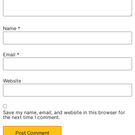
Name
*
Email
*
Website
Save my name, email, and website in this browser for
the next time I comment.