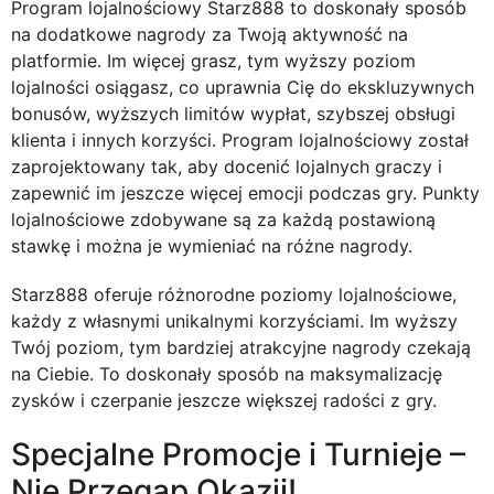
Program lojalnościowy Starz888 to doskonały sposób
na dodatkowe nagrody za Twoją aktywność na
platformie. Im więcej grasz, tym wyższy poziom
lojalności osiągasz, co uprawnia Cię do ekskluzywnych
bonusów, wyższych limitów wypłat, szybszej obsługi
klienta i innych korzyści. Program lojalnościowy został
zaprojektowany tak, aby docenić lojalnych graczy i
zapewnić im jeszcze więcej emocji podczas gry. Punkty
lojalnościowe zdobywane są za każdą postawioną
stawkę i można je wymieniać na różne nagrody.
Starz888 oferuje różnorodne poziomy lojalnościowe,
każdy z własnymi unikalnymi korzyściami. Im wyższy
Twój poziom, tym bardziej atrakcyjne nagrody czekają
na Ciebie. To doskonały sposób na maksymalizację
zysków i czerpanie jeszcze większej radości z gry.
Specjalne Promocje i Turnieje –
Nie Przegap Okazji!