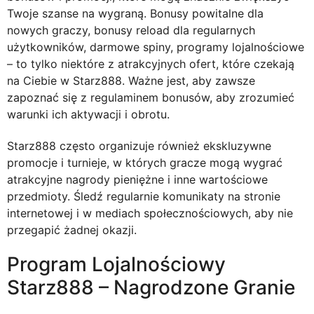
Twoje szanse na wygraną. Bonusy powitalne dla
nowych graczy, bonusy reload dla regularnych
użytkowników, darmowe spiny, programy lojalnościowe
– to tylko niektóre z atrakcyjnych ofert, które czekają
na Ciebie w Starz888. Ważne jest, aby zawsze
zapoznać się z regulaminem bonusów, aby zrozumieć
warunki ich aktywacji i obrotu.
Starz888 często organizuje również ekskluzywne
promocje i turnieje, w których gracze mogą wygrać
atrakcyjne nagrody pieniężne i inne wartościowe
przedmioty. Śledź regularnie komunikaty na stronie
internetowej i w mediach społecznościowych, aby nie
przegapić żadnej okazji.
Program Lojalnościowy
Starz888 – Nagrodzone Granie