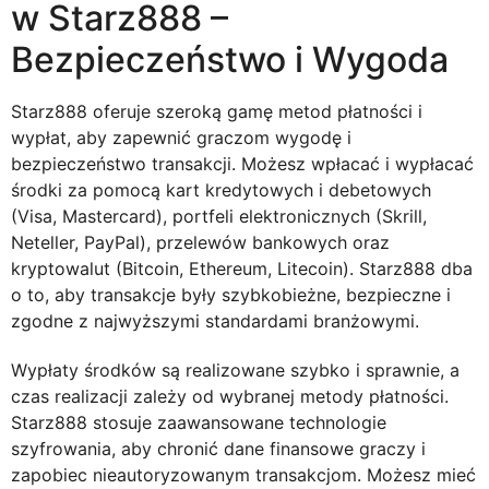
w Starz888 –
Bezpieczeństwo i Wygoda
Starz888 oferuje szeroką gamę metod płatności i
wypłat, aby zapewnić graczom wygodę i
bezpieczeństwo transakcji. Możesz wpłacać i wypłacać
środki za pomocą kart kredytowych i debetowych
(Visa, Mastercard), portfeli elektronicznych (Skrill,
Neteller, PayPal), przelewów bankowych oraz
kryptowalut (Bitcoin, Ethereum, Litecoin). Starz888 dba
o to, aby transakcje były szybkobieżne, bezpieczne i
zgodne z najwyższymi standardami branżowymi.
Wypłaty środków są realizowane szybko i sprawnie, a
czas realizacji zależy od wybranej metody płatności.
Starz888 stosuje zaawansowane technologie
szyfrowania, aby chronić dane finansowe graczy i
zapobiec nieautoryzowanym transakcjom. Możesz mieć