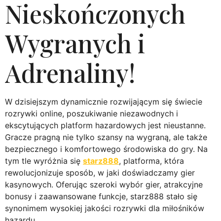
Nieskończonych
Wygranych i
Adrenaliny!
W dzisiejszym dynamicznie rozwijającym się świecie
rozrywki online, poszukiwanie niezawodnych i
ekscytujących platform hazardowych jest nieustanne.
Gracze pragną nie tylko szansy na wygraną, ale także
bezpiecznego i komfortowego środowiska do gry. Na
tym tle wyróżnia się
starz888
, platforma, która
rewolucjonizuje sposób, w jaki doświadczamy gier
kasynowych. Oferując szeroki wybór gier, atrakcyjne
bonusy i zaawansowane funkcje, starz888 stało się
synonimem wysokiej jakości rozrywki dla miłośników
hazardu.