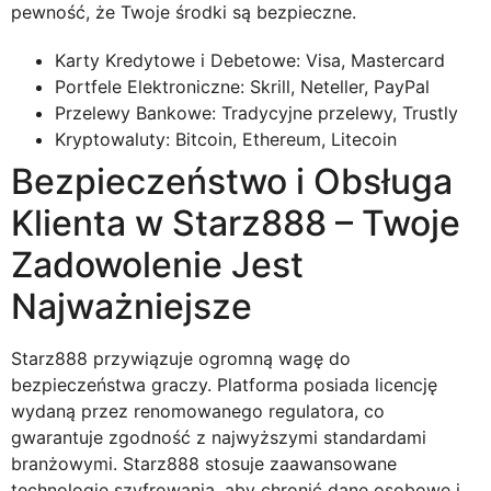
pewność, że Twoje środki są bezpieczne.
Karty Kredytowe i Debetowe: Visa, Mastercard
Portfele Elektroniczne: Skrill, Neteller, PayPal
Przelewy Bankowe: Tradycyjne przelewy, Trustly
Kryptowaluty: Bitcoin, Ethereum, Litecoin
Bezpieczeństwo i Obsługa
Klienta w Starz888 – Twoje
Zadowolenie Jest
Najważniejsze
Starz888 przywiązuje ogromną wagę do
bezpieczeństwa graczy. Platforma posiada licencję
wydaną przez renomowanego regulatora, co
gwarantuje zgodność z najwyższymi standardami
branżowymi. Starz888 stosuje zaawansowane
technologie szyfrowania, aby chronić dane osobowe i