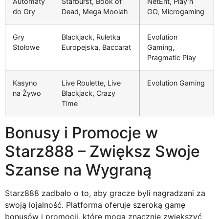
Automaty
Starburst, Book of
NetEnt, Play’n
do Gry
Dead, Mega Moolah
GO, Microgaming
Gry
Blackjack, Ruletka
Evolution
Stołowe
Europejska, Baccarat
Gaming,
Pragmatic Play
Kasyno
Live Roulette, Live
Evolution Gaming
na Żywo
Blackjack, Crazy
Time
Bonusy i Promocje w
Starz888 – Zwiększ Swoje
Szanse na Wygraną
Starz888 zadbało o to, aby gracze byli nagradzani za
swoją lojalność. Platforma oferuje szeroką gamę
bonusów i promocji, które mogą znacznie zwiększyć