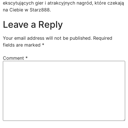
ekscytujących gier i atrakcyjnych nagród, które czekają
na Ciebie w Starz888.
Leave a Reply
Your email address will not be published.
Required
fields are marked
*
Comment
*