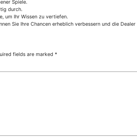
ener Spiele.
tig durch.
, um Ihr Wissen zu vertiefen.
önnen Sie Ihre Chancen erheblich verbessern und die Deale
uired fields are marked
*