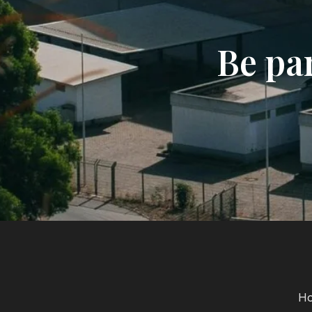
Be pa
H