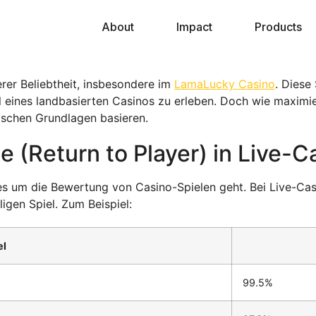
About
Impact
Products
rer Beliebtheit, insbesondere im
LamaLucky Casino
. Diese
 eines landbasierten Casinos zu erleben. Doch wie maximie
ischen Grundlagen basieren.
 (Return to Player) in Live-C
es um die Bewertung von Casino-Spielen geht. Bei Live-Cas
igen Spiel. Zum Beispiel:
el
99.5%