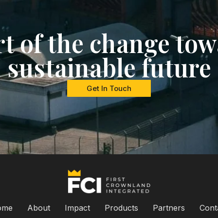
rt of the change tow
sustainable future
Get In Touch
ome
About
Impact
Products
Partners
Cont