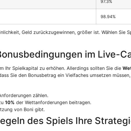
97.3%
98.94%
nlichkeit, Geld zurückzugewinnen, größer ist. Wählen Sie 
 Bonusbedingungen im Live-C
 Ihr Spielkapital zu erhöhen. Allerdings sollten Sie die
Wet
 dass Sie den Bonusbetrag ein Vielfaches umsetzen müssen
 Anforderungen zählen.
 zu
10%
der Wettanforderungen beitragen.
tzung von Boni gibt.
egeln des Spiels Ihre Strateg