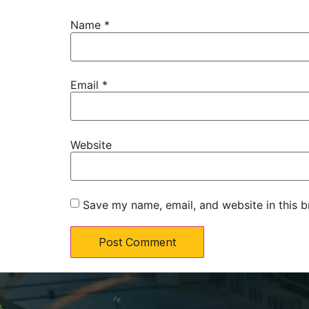
Name
*
Email
*
Website
Save my name, email, and website in this b