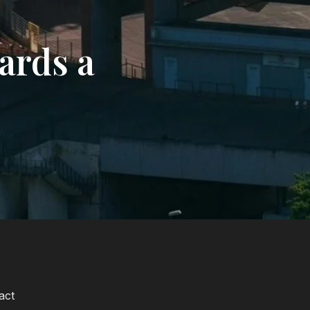
ards a
act