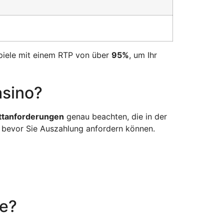
Spiele mit einem RTP von über
95%
, um Ihr
asino?
tanforderungen
genau beachten, die in der
, bevor Sie Auszahlung anfordern können.
ie?