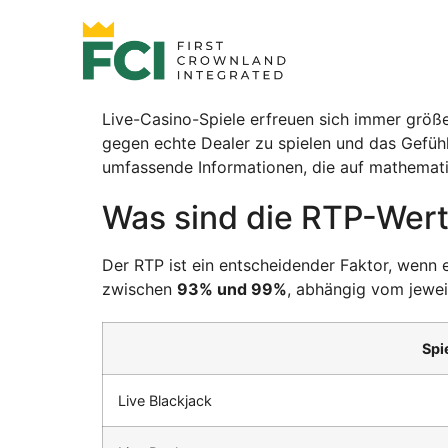
Live-Casino-Spiele erfreuen sich immer größe
gegen echte Dealer zu spielen und das Gefühl
umfassende Informationen, die auf mathemat
Was sind die RTP-Werte
Der RTP ist ein entscheidender Faktor, wenn 
zwischen
93% und 99%
, abhängig vom jeweil
Spi
Live Blackjack