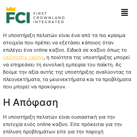
Η υποστήριξη πελατών είναι ένα από τα πιο κρίσιμα
στοιχεία που πρέπει να εξετάσει κάποιος όταν
επιλέγει ένα online καζίνο. Ειδικά σε καζίνο όπως το
cazinostra casino
, η ποιότητα της υποστήριξης μπορεί
να επηρεάσει τη συνολική εμπειρία του παίκτη. Ας
δούμε την αξία αυτής της υποστήριξης αναλύοντας τα
πλεονεκτήματα, τα μειονεκτήματα και τα προβλήματα
που μπορεί να προκύψουν.
Η Απόφαση
Η υποστήριξη πελατών είναι ουσιαστική για την
επιτυχία ενός online καζίνο. Είτε πρόκειται για την
επίλυση προβλημάτων είτε για την παροχή