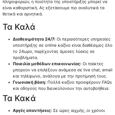
πληροφοριών, η ποιότητα της υποστήριξης μπορεί να
είναι καθοριστική. Ας εξετάσουμε πιο αναλυτικά τα
θετικά και αρνητικά.
Τα Καλά
Διαθεσιμότητα 24/7:
Οι περισσότερες υπηρεσίες
υποστήριξης σε online καζίνο είναι διαθέσιμες όλο
το 24ωρο, παρέχοντας άμεσες λύσεις σε
προβλήματα.
Ποικιλία μεθόδων επικοινωνίας:
Οι παίκτες
μπορούν να επιλέξουν ανάμεσα σε live chat, email
και τηλέφωνο, ανάλογα με την προτίμησή τους.
Γνωσιακή βάση:
Πολλά καζίνο προσφέρουν FAQs
και οδηγούς που διευκολύνουν την αυτοβοήθεια.
Τα Κακά
Αργές απαντήσεις:
Σε ώρες αιχμής, οι χρόνοι