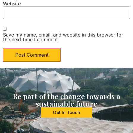
Website
Save my name, email, and website in this browser for
the next time I comment.
Be part of the change towards a
sustainable future
Get In Touch