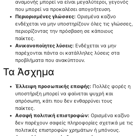
αναμονής μπορεί να είναι μεγαλύτεροι, γεγονός
που μπορεί να προκαλέσει απογοήτευση.
Περιορισμένες γλώσσες:
Ορισμένα καζίνο
ενδέχεται να μην υποστηρίζουν όλες τις γλώσσες,
περιορίζοντας την πρόσβαση σε κάποιους
παίκτες.
Ανικανοποίητες λύσεις:
Ενδέχεται να μην
παρέχονται πάντα οι κατάλληλες λύσεις στα
προβλήματα που ανακύπτουν.
Τα Άσχημα
Έλλειψη προσωπικής επαφής:
Πολλές φορές η
υποστήριξη μπορεί να φαίνεται ψυχρή και
απρόσωπη, κάτι που δεν ενθαρρύνει τους
παίκτες.
Ασαφή πολιτική επιστροφών:
Ορισμένα καζίνο
δεν παρέχουν σαφείς πληροφορίες σχετικά με τις
πολιτικές επιστροφών χρημάτων ή μπόνους.