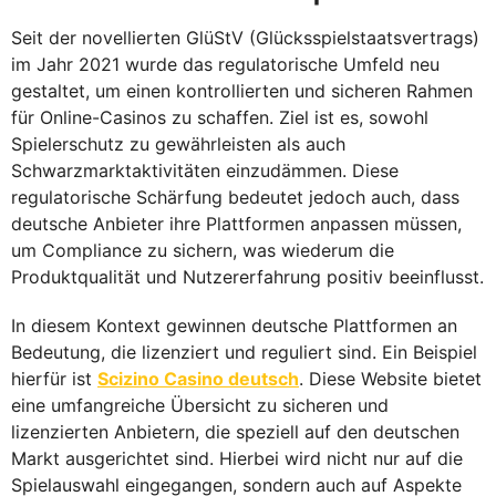
Seit der novellierten GlüStV (Glücksspielstaatsvertrags)
im Jahr 2021 wurde das regulatorische Umfeld neu
gestaltet, um einen kontrollierten und sicheren Rahmen
für Online-Casinos zu schaffen. Ziel ist es, sowohl
Spielerschutz zu gewährleisten als auch
Schwarzmarktaktivitäten einzudämmen. Diese
regulatorische Schärfung bedeutet jedoch auch, dass
deutsche Anbieter ihre Plattformen anpassen müssen,
um Compliance zu sichern, was wiederum die
Produktqualität und Nutzererfahrung positiv beeinflusst.
In diesem Kontext gewinnen deutsche Plattformen an
Bedeutung, die lizenziert und reguliert sind. Ein Beispiel
hierfür ist
Scizino Casino deutsch
. Diese Website bietet
eine umfangreiche Übersicht zu sicheren und
lizenzierten Anbietern, die speziell auf den deutschen
Markt ausgerichtet sind. Hierbei wird nicht nur auf die
Spielauswahl eingegangen, sondern auch auf Aspekte