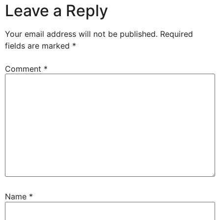
Leave a Reply
Your email address will not be published.
Required
fields are marked
*
Comment
*
Name
*