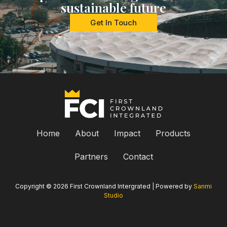
sustainable future
Get In Touch
Home
About
Impact
Products
Partners
Contact
Copyright © 2026 First Crownland Intergrated | Powered by
Sanmi
Studio