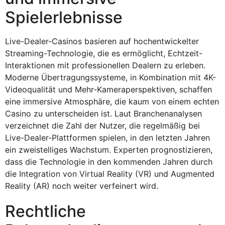
Spielerlebnisse
Live-Dealer-Casinos basieren auf hochentwickelter
Streaming-Technologie, die es ermöglicht, Echtzeit-
Interaktionen mit professionellen Dealern zu erleben.
Moderne Übertragungssysteme, in Kombination mit 4K-
Videoqualität und Mehr-Kameraperspektiven, schaffen
eine immersive Atmosphäre, die kaum von einem echten
Casino zu unterscheiden ist. Laut Branchenanalysen
verzeichnet die Zahl der Nutzer, die regelmäßig bei
Live-Dealer-Plattformen spielen, in den letzten Jahren
ein zweistelliges Wachstum. Experten prognostizieren,
dass die Technologie in den kommenden Jahren durch
die Integration von Virtual Reality (VR) und Augmented
Reality (AR) noch weiter verfeinert wird.
Rechtliche