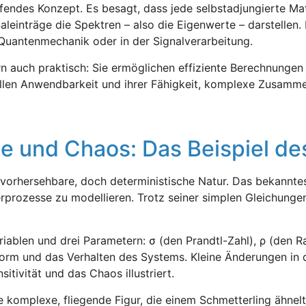
eifendes Konzept. Es besagt, dass jede selbstadjungierte M
leinträge die Spektren – also die Eigenwerte – darstellen. 
 Quantenmechanik oder in der Signalverarbeitung.
rn auch praktisch: Sie ermöglichen effiziente Berechnungen
rsellen Anwendbarkeit und ihrer Fähigkeit, komplexe Zusamm
 und Chaos: Das Beispiel des
orhersehbare, doch deterministische Natur. Das bekannteste
prozesse zu modellieren. Trotz seiner simplen Gleichungen
iablen und drei Parametern: σ (den Prandtl-Zahl), ρ (den R
orm und das Verhalten des Systems. Kleine Änderungen in 
itivität und das Chaos illustriert.
ne komplexe, fliegende Figur, die einem Schmetterling ähnelt.