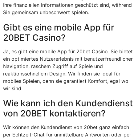
Ihre finanziellen Informationen geschützt sind, während
Sie gemeinsam unbeschwert spielen.
Gibt es eine mobile App für
20BET Casino?
Ja, es gibt eine mobile App für 20bet Casino. Sie bietet
ein optimiertes Nutzererlebnis mit benutzerfreundlicher
Navigation, raschem Zugriff auf Spiele und
reaktionsschnellem Design. Wir finden sie ideal für
mobiles Spielen, denn sie garantiert Komfort, egal wo
wir sind.
Wie kann ich den Kundendienst
von 20BET kontaktieren?
Wir können den Kundendienst von 20bet ganz einfach
per Echtzeit-Chat für unmittelbare Antworten oder per