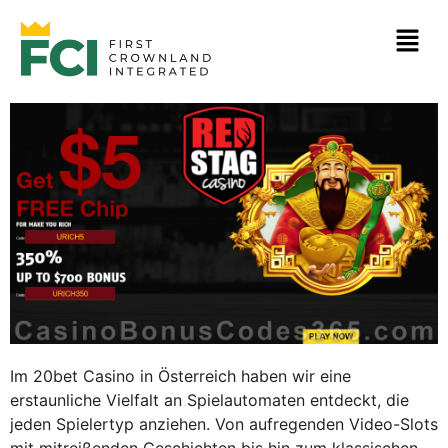
Im 20bet Casino in Österreich haben wir eine
erstaunliche Vielfalt an Spielautomaten entdeckt, die
jeden Spielertyp anziehen. Von aufregenden Video-Slots