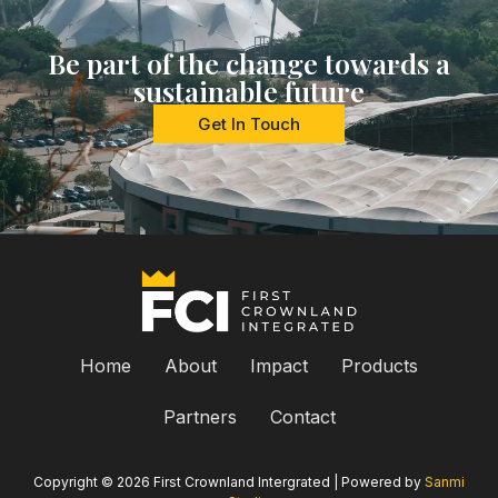
Be part of the change towards a
sustainable future
Get In Touch
Home
About
Impact
Products
Partners
Contact
Copyright © 2026 First Crownland Intergrated | Powered by
Sanmi