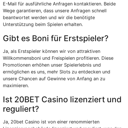
E-Mail für ausführliche Anfragen kontaktieren. Beide
Wege garantieren, dass unsere Anfragen schnell
beantwortet werden und wir die benötigte
Unterstützung beim Spielen erhalten.
Gibt es Boni für Erstspieler?
Ja, als Erstspieler können wir von attraktiven
Willkommensboni und Freispielen profitieren. Diese
Promotionen erhöhen unser Spielerlebnis und
ermöglichen es uns, mehr Slots zu entdecken und
unsere Chancen auf Gewinne von Anfang an zu
maximieren.
Ist 20BET Casino lizenziert und
reguliert?
Ja, 20bet Casino ist von einer renommierten