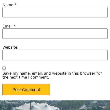
Name
*
Email
*
Website
Save my name, email, and website in this browser for
the next time I comment.