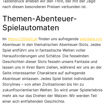
Tastendruck erleben wir den Thrill, der mit der Jagd
nach diesen besonderen Preisen verbunden ist.
Themen-Abenteuer-
Spielautomaten
Im
https://20bett.at
finden uns aufregende
wikidata.org
Abenteuer in den thematischen Abenteuer-Slots. Jedes
Spiel entführt uns in fantastische Welten voller
Herausforderungen und Schätze. Die fesselnden
Geschichten dieser Slots fesseln unsere Fantasie und
lassen uns in ihren Bann ziehen, während wir uns an der
Seite interessanter Charaktere auf aufregende
Abenteuer einlassen. Jedes Spiel bietet individuelle
Storylines – von alten Zivilisationen bis hin zu
zukunftsorientierten Welten. So wird unser Spielerlebnis
mehr als nur das Drehen der Walzen: Wir werden Teil
einer sich entfaltenden Geschichte.