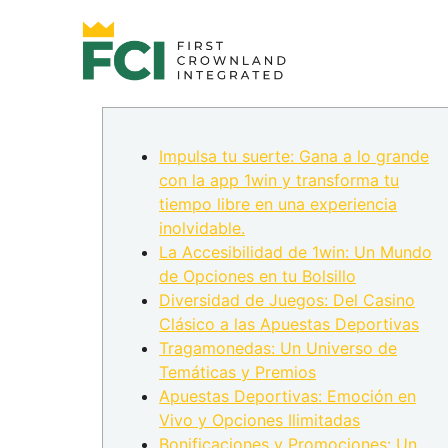
Impulsa tu suerte: Gana a lo grande
con la app 1win y transforma tu
tiempo libre en una experiencia
inolvidable.
La Accesibilidad de 1win: Un Mundo
de Opciones en tu Bolsillo
Diversidad de Juegos: Del Casino
Clásico a las Apuestas Deportivas
Tragamonedas: Un Universo de
Temáticas y Premios
Apuestas Deportivas: Emoción en
Vivo y Opciones Ilimitadas
Bonificaciones y Promociones: Un