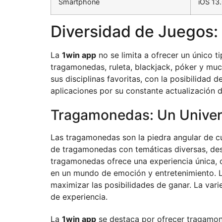
Smartphone
iOS 13
Diversidad de Juegos: 
La
1win app
no se limita a ofrecer un único 
tragamonedas, ruleta, blackjack, póker y mu
sus disciplinas favoritas, con la posibilidad
aplicaciones por su constante actualización 
Tragamonedas: Un Univer
Las tragamonedas son la piedra angular de cu
de tragamonedas con temáticas diversas, desd
tragamonedas ofrece una experiencia única, c
en un mundo de emoción y entretenimiento. La 
maximizar las posibilidades de ganar. La vari
de experiencia.
La
1win app
se destaca por ofrecer tragamone