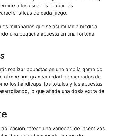
ermite a los usuarios probar las
características de cada juego.
ios millonarios que se acumulan a medida
iendo una pequeña apuesta en una fortuna
as
rás realizar apuestas en una amplia gama de
ción ofrece una gran variedad de mercados de
mo los hándicaps, los totales y las apuestas
esarrollando, lo que añade una dosis extra de
te
aplicación ofrece una variedad de incentivos
ncluir bonos de bienvenida, bonos de