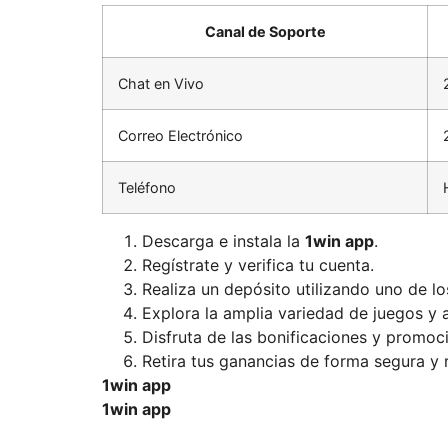
Canal de Soporte
Chat en Vivo
Correo Electrónico
Teléfono
Descarga e instala la
1win app
.
Regístrate y verifica tu cuenta.
Realiza un depósito utilizando uno de l
Explora la amplia variedad de juegos y 
Disfruta de las bonificaciones y promoc
Retira tus ganancias de forma segura y 
1win app
1win app