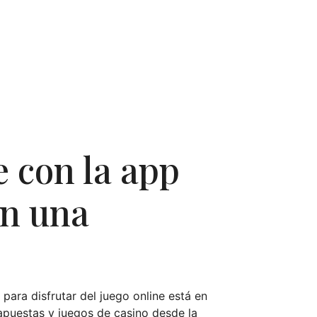
e con la app
en una
para disfrutar del juego online está en
apuestas y juegos de casino desde la