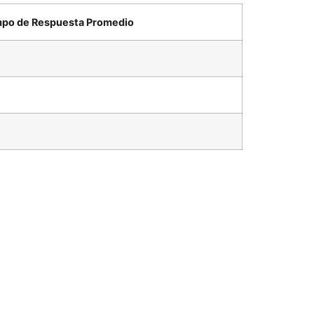
po de Respuesta Promedio