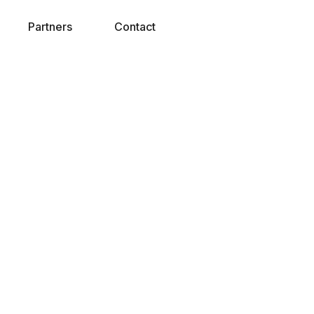
Partners
Contact