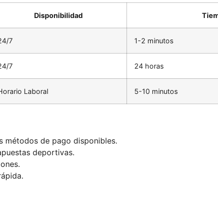
Disponibilidad
Tiem
24/7
1-2 minutos
24/7
24 horas
Horario Laboral
5-10 minutos
os métodos de pago disponibles.
apuestas deportivas.
iones.
rápida.