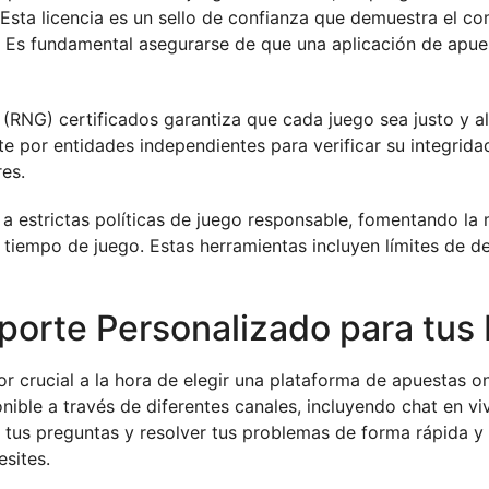
. Esta licencia es un sello de confianza que demuestra el c
. Es fundamental asegurarse de que una aplicación de apues
RNG) certificados garantiza que cada juego sea justo y ale
 por entidades independientes para verificar su integrida
es.
 a estrictas políticas de juego responsable, fomentando la
 tiempo de juego. Estas herramientas incluyen límites de d
oporte Personalizado para tus
tor crucial a la hora de elegir una plataforma de apuestas o
ponible a través de diferentes canales, incluyendo chat en vi
tus preguntas y resolver tus problemas de forma rápida y e
sites.