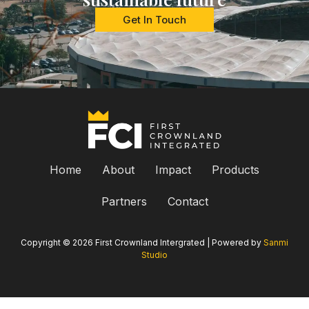
Get In Touch
Home
About
Impact
Products
Partners
Contact
Copyright © 2026 First Crownland Intergrated | Powered by
Sanmi
Studio