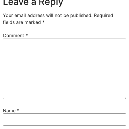
Leave a Reply
Your email address will not be published.
Required
fields are marked
*
Comment
*
Name
*