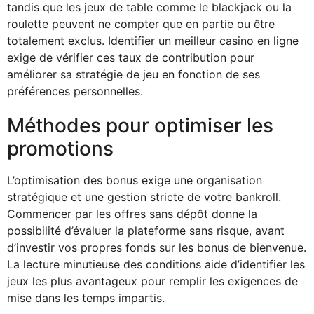
tandis que les jeux de table comme le blackjack ou la
roulette peuvent ne compter que en partie ou être
totalement exclus. Identifier un meilleur casino en ligne
exige de vérifier ces taux de contribution pour
améliorer sa stratégie de jeu en fonction de ses
préférences personnelles.
Méthodes pour optimiser les
promotions
L’optimisation des bonus exige une organisation
stratégique et une gestion stricte de votre bankroll.
Commencer par les offres sans dépôt donne la
possibilité d’évaluer la plateforme sans risque, avant
d’investir vos propres fonds sur les bonus de bienvenue.
La lecture minutieuse des conditions aide d’identifier les
jeux les plus avantageux pour remplir les exigences de
mise dans les temps impartis.