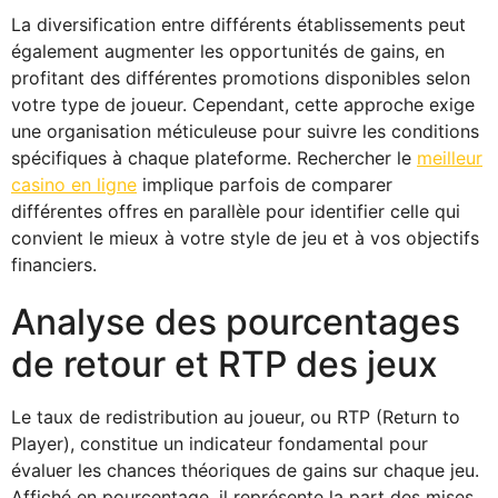
La diversification entre différents établissements peut
également augmenter les opportunités de gains, en
profitant des différentes promotions disponibles selon
votre type de joueur. Cependant, cette approche exige
une organisation méticuleuse pour suivre les conditions
spécifiques à chaque plateforme. Rechercher le
meilleur
casino en ligne
implique parfois de comparer
différentes offres en parallèle pour identifier celle qui
convient le mieux à votre style de jeu et à vos objectifs
financiers.
Analyse des pourcentages
de retour et RTP des jeux
Le taux de redistribution au joueur, ou RTP (Return to
Player), constitue un indicateur fondamental pour
évaluer les chances théoriques de gains sur chaque jeu.
Affiché en pourcentage, il représente la part des mises