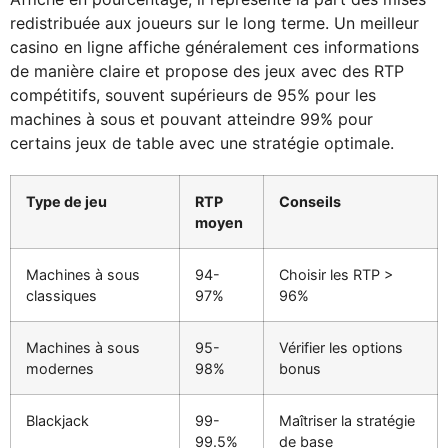
redistribuée aux joueurs sur le long terme. Un meilleur
casino en ligne affiche généralement ces informations
de manière claire et propose des jeux avec des RTP
compétitifs, souvent supérieurs de 95% pour les
machines à sous et pouvant atteindre 99% pour
certains jeux de table avec une stratégie optimale.
Type de jeu
RTP
Conseils
moyen
Machines à sous
94-
Choisir les RTP >
classiques
97%
96%
Machines à sous
95-
Vérifier les options
modernes
98%
bonus
Blackjack
99-
Maîtriser la stratégie
99.5%
de base