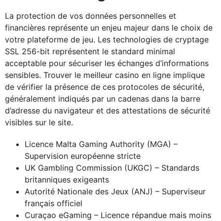
La protection de vos données personnelles et
financières représente un enjeu majeur dans le choix de
votre plateforme de jeu. Les technologies de cryptage
SSL 256-bit représentent le standard minimal
acceptable pour sécuriser les échanges d’informations
sensibles. Trouver le meilleur casino en ligne implique
de vérifier la présence de ces protocoles de sécurité,
généralement indiqués par un cadenas dans la barre
d’adresse du navigateur et des attestations de sécurité
visibles sur le site.
Licence Malta Gaming Authority (MGA) –
Supervision européenne stricte
UK Gambling Commission (UKGC) – Standards
britanniques exigeants
Autorité Nationale des Jeux (ANJ) – Superviseur
français officiel
Curaçao eGaming – Licence répandue mais moins