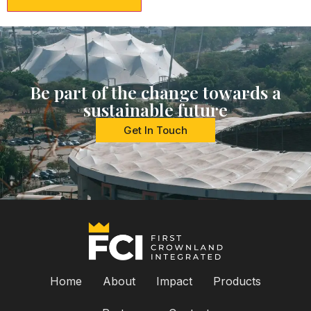
Be part of the change towards a
sustainable future
Get In Touch
Home
About
Impact
Products