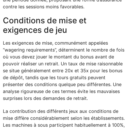
contre les sessions moins favorables.
Conditions de mise et
exigences de jeu
Les exigences de mise, communément appelées
“wagering requirements”, déterminent le nombre de fois
où vous devez jouer le montant du bonus avant de
pouvoir réaliser un retrait. Un taux de mise raisonnable
se situe généralement entre 20x et 35x pour les bonus
de dépôt, tandis que les tours gratuits peuvent
présenter des conditions quelque peu différentes. Une
analyse rigoureuse de ces termes évite les mauvaises
surprises lors des demandes de retrait.
La contribution des différents jeux aux conditions de
mise diffère considérablement selon les établissements.
Les machines à sous participent habituellement à 100%,