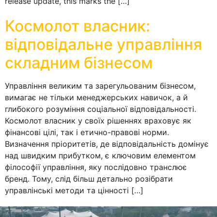
release update, this marks the […]
Космолот власник:
відповідальне управління
складним бізнесом
Управління великим та зарегульованим бізнесом,
вимагає не тільки менеджерських навичок, а й
глибокого розуміння соціальної відповідальності.
Космолот власник у своїх рішеннях враховує як
фінансові цілі, так і етично-правові норми.
Визначення пріоритетів, де відповідальність домінує
над швидким прибутком, є ключовим елементом
філософії управління, яку послідовно транслює
бренд. Тому, слід більш детально розібрати
управлінські методи та цінності […]