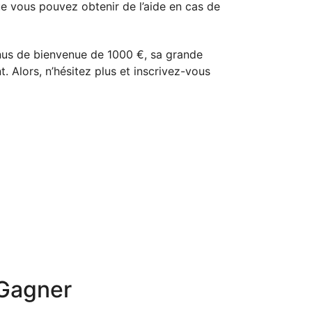
ue vous pouvez obtenir de l’aide en cas de
onus de bienvenue de 1000 €, sa grande
. Alors, n’hésitez plus et inscrivez-vous
 Gagner