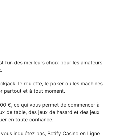
st l’un des meilleurs choix pour les amateurs
.
kjack, le roulette, le poker ou les machines
er partout et à tout moment.
1000 €, ce qui vous permet de commencer à
ux de table, des jeux de hasard et des jeux
uer en toute confiance.
 vous inquiétez pas, Betify Casino en Ligne