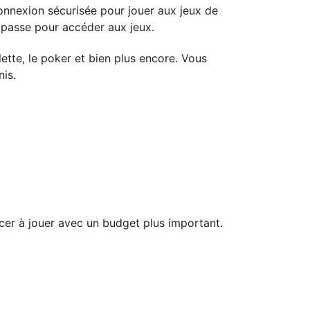
connexion sécurisée pour jouer aux jeux de
 passe pour accéder aux jeux.
ette, le poker et bien plus encore. Vous
nis.
er à jouer avec un budget plus important.