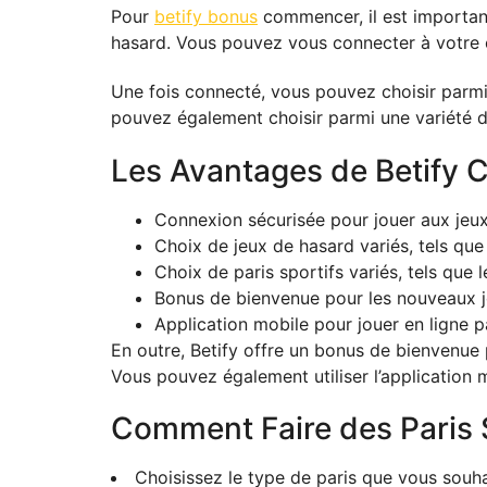
Pour
betify bonus
commencer, il est important
hasard. Vous pouvez vous connecter à votre c
Une fois connecté, vous pouvez choisir parmi u
pouvez également choisir parmi une variété de p
Les Avantages de Betify 
Connexion sécurisée pour jouer aux jeu
Choix de jeux de hasard variés, tels que 
Choix de paris sportifs variés, tels que le
Bonus de bienvenue pour les nouveaux 
Application mobile pour jouer en ligne p
En outre, Betify offre un bonus de bienvenue
Vous pouvez également utiliser l’application m
Comment Faire des Paris S
Choisissez le type de paris que vous souhait