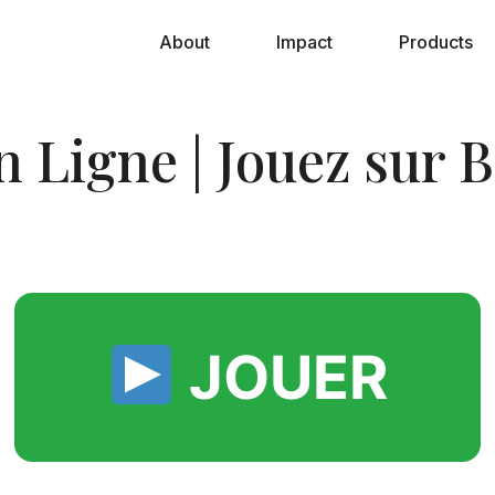
About
Impact
Products
n Ligne | Jouez sur 
JOUER