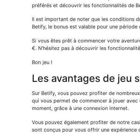
préférés et découvrir les fonctionnalités de Be
Il est important de noter que les conditions d
Betify, le bonus est valable pour une période 
Si vous êtes prêt à commencer votre aventure 
€. N’hésitez pas à découvrir les fonctionnal
Bon jeu !
Les avantages de jeu s
Sur Betify, vous pouvez profiter de nombreux
qui vous permet de commencer à jouer avec u
moment, grâce à une connexion internet.
Vous pouvez également profiter de notre casi
sont conçus pour vous offrir une expérience 