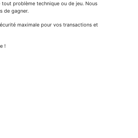
re tout problème technique ou de jeu. Nous
s de gagner.
sécurité maximale pour vos transactions et
e !