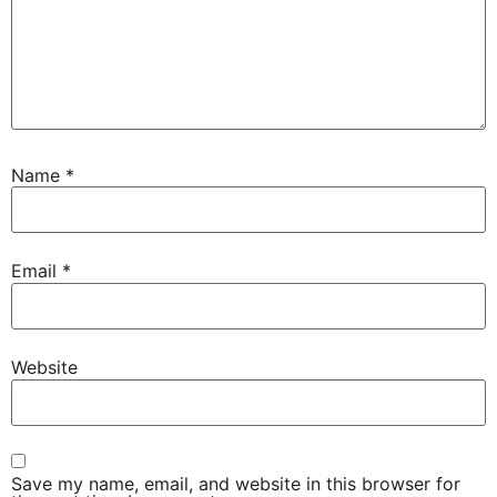
Name
*
Email
*
Website
Save my name, email, and website in this browser for