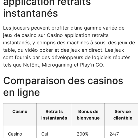
application retraits
instantanés
Les joueurs peuvent profiter d’une gamme variée de
jeux de casino sur Casino application retraits
instantanés, y compris des machines à sous, des jeux de
table, du vidéo poker et des jeux en direct. Les jeux
sont fournis par des développeurs de logiciels réputés
tels que NetEnt, Microgaming et Play’n GO.
Comparaison des casinos
en ligne
Casino
Retraits
Bonus de
Service
instantanés
bienvenue
clientèle
Casino
Oui
200%
24/7