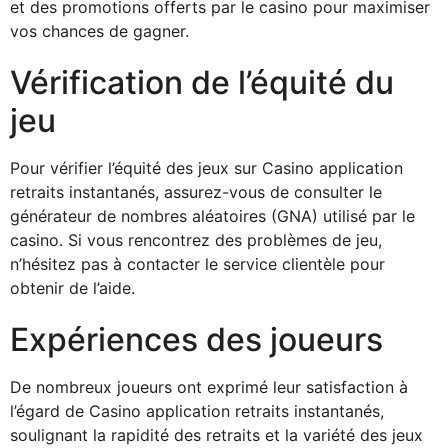
et des promotions offerts par le casino pour maximiser
vos chances de gagner.
Vérification de l’équité du
jeu
Pour vérifier l’équité des jeux sur Casino application
retraits instantanés, assurez-vous de consulter le
générateur de nombres aléatoires (GNA) utilisé par le
casino. Si vous rencontrez des problèmes de jeu,
n’hésitez pas à contacter le service clientèle pour
obtenir de l’aide.
Expériences des joueurs
De nombreux joueurs ont exprimé leur satisfaction à
l’égard de Casino application retraits instantanés,
soulignant la rapidité des retraits et la variété des jeux