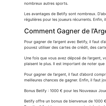
nombreux autres sports.
Les avantages de Betify sont nombreux. D’abor
régulières pour les joueurs récurrents. Enfin, 
Comment Gagner de l’Arge
Pour gagner de l’argent avec Betify, il faut d
pouvez utiliser des cartes de crédit, des car
Une fois que vous avez déposé de l’argent, v
plaisent le plus. Il est important de noter que
Pour gagner de l’argent, il faut d’abord compren
meilleures chances de gagner. Enfin, il faut 
Bonus Betify : 1000 € pour les Nouveaux Jou
Betify offre un bonus de bienvenue de 1000 €