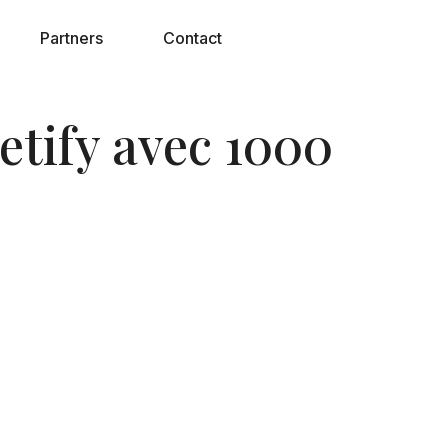
Partners
Contact
Betify avec 1000