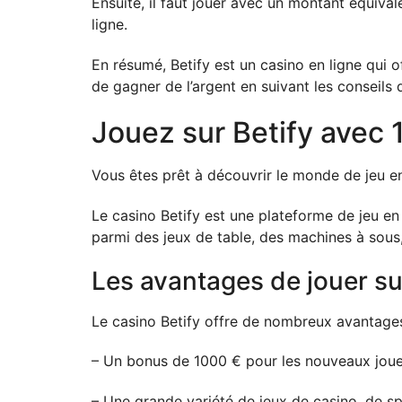
Ensuite, il faut jouer avec un montant équivale
ligne.
En résumé, Betify est un casino en ligne qui o
de gagner de l’argent en suivant les conseil
Jouez sur Betify avec
Vous êtes prêt à découvrir le monde de jeu 
Le casino Betify est une plateforme de jeu en
parmi des jeux de table, des machines à sous, 
Les avantages de jouer su
Le casino Betify offre de nombreux avantage
– Un bonus de 1000 € pour les nouveaux jou
– Une grande variété de jeux de casino, de sp