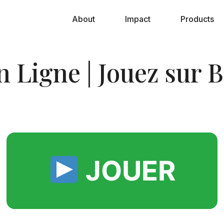
About
Impact
Products
n Ligne | Jouez sur 
JOUER