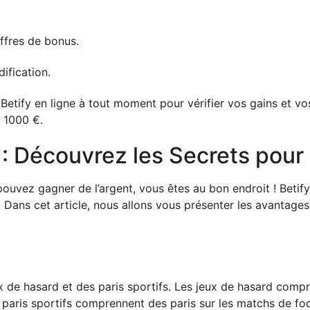
ffres de bonus.
ification.
tify en ligne à tout moment pour vérifier vos gains et vos
 1000 €.
 : Découvrez les Secrets pou
uvez gagner de l’argent, vous êtes au bon endroit ! Betify 
s. Dans cet article, nous allons vous présenter les avantag
eux de hasard et des paris sportifs. Les jeux de hasard comp
 paris sportifs comprennent des paris sur les matchs de foot