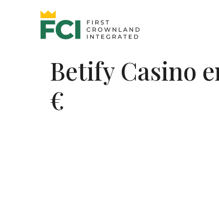
Betify Casino e
€