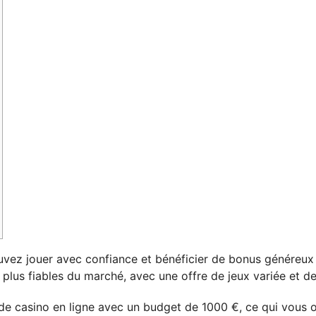
ez jouer avec confiance et bénéficier de bonus généreux ? 
s plus fiables du marché, avec une offre de jeux variée et d
de casino en ligne avec un budget de 1000 €, ce qui vous of