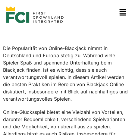
Die Popularität von Online-Blackjack nimmt in
Deutschland und Europa stetig zu. Während viele
Spieler Spaß und spannende Unterhaltung beim
Blackjack finden, ist es wichtig, dass sie auch
verantwortungsvoll spielen. In diesem Artikel werden
die besten Praktiken im Bereich von Blackjack Online
diskutiert, insbesondere mit Blick auf nachhaltiges und
verantwortungsvolles Spielen.
Online-Glücksspiel bietet eine Vielzahl von Vorteilen,
darunter Bequemlichkeit, verschiedene Spielvarianten
und die Möglichkeit, von überall aus zu spielen.
Allerdings birgt es auch Risiken, insbesondere für