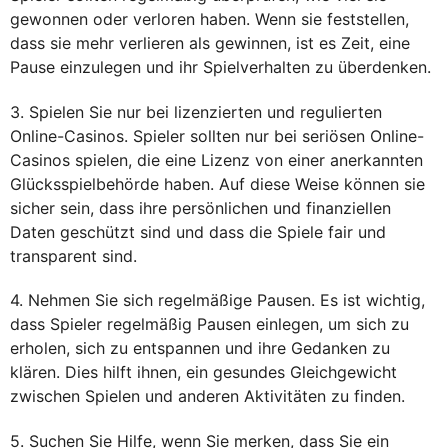
gewonnen oder verloren haben. Wenn sie feststellen,
dass sie mehr verlieren als gewinnen, ist es Zeit, eine
Pause einzulegen und ihr Spielverhalten zu überdenken.
3. Spielen Sie nur bei lizenzierten und regulierten
Online-Casinos. Spieler sollten nur bei seriösen Online-
Casinos spielen, die eine Lizenz von einer anerkannten
Glücksspielbehörde haben. Auf diese Weise können sie
sicher sein, dass ihre persönlichen und finanziellen
Daten geschützt sind und dass die Spiele fair und
transparent sind.
4. Nehmen Sie sich regelmäßige Pausen. Es ist wichtig,
dass Spieler regelmäßig Pausen einlegen, um sich zu
erholen, sich zu entspannen und ihre Gedanken zu
klären. Dies hilft ihnen, ein gesundes Gleichgewicht
zwischen Spielen und anderen Aktivitäten zu finden.
5. Suchen Sie Hilfe, wenn Sie merken, dass Sie ein