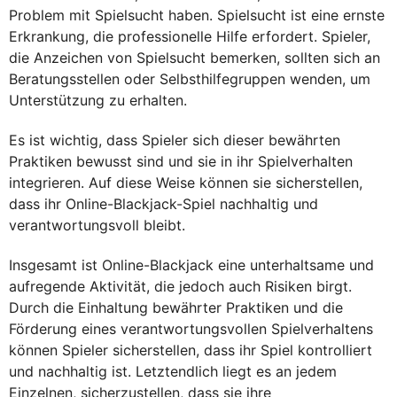
Problem mit Spielsucht haben. Spielsucht ist eine ernste
Erkrankung, die professionelle Hilfe erfordert. Spieler,
die Anzeichen von Spielsucht bemerken, sollten sich an
Beratungsstellen oder Selbsthilfegruppen wenden, um
Unterstützung zu erhalten.
Es ist wichtig, dass Spieler sich dieser bewährten
Praktiken bewusst sind und sie in ihr Spielverhalten
integrieren. Auf diese Weise können sie sicherstellen,
dass ihr Online-Blackjack-Spiel nachhaltig und
verantwortungsvoll bleibt.
Insgesamt ist Online-Blackjack eine unterhaltsame und
aufregende Aktivität, die jedoch auch Risiken birgt.
Durch die Einhaltung bewährter Praktiken und die
Förderung eines verantwortungsvollen Spielverhaltens
können Spieler sicherstellen, dass ihr Spiel kontrolliert
und nachhaltig ist. Letztendlich liegt es an jedem
Einzelnen, sicherzustellen, dass sie ihre