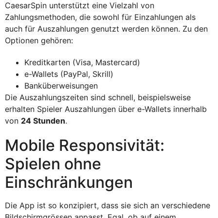
CaesarSpin unterstützt eine Vielzahl von
Zahlungsmethoden, die sowohl für Einzahlungen als
auch für Auszahlungen genutzt werden können. Zu den
Optionen gehören:
Kreditkarten (Visa, Mastercard)
e-Wallets (PayPal, Skrill)
Banküberweisungen
Die Auszahlungszeiten sind schnell, beispielsweise
erhalten Spieler Auszahlungen über e-Wallets innerhalb
von
24 Stunden
.
Mobile Responsivität:
Spielen ohne
Einschränkungen
Die App ist so konzipiert, dass sie sich an verschiedene
Bildschirmgrössen anpasst. Egal, ob auf einem