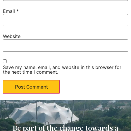
Email
*
Website
Save my name, email, and website in this browser for
the next time I comment.
Be part of the change towards a