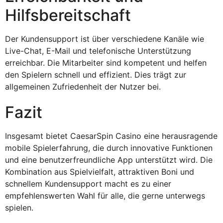
Hilfsbereitschaft
Der Kundensupport ist über verschiedene Kanäle wie
Live-Chat, E-Mail und telefonische Unterstützung
erreichbar. Die Mitarbeiter sind kompetent und helfen
den Spielern schnell und effizient. Dies trägt zur
allgemeinen Zufriedenheit der Nutzer bei.
Fazit
Insgesamt bietet CaesarSpin Casino eine herausragende
mobile Spielerfahrung, die durch innovative Funktionen
und eine benutzerfreundliche App unterstützt wird. Die
Kombination aus Spielvielfalt, attraktiven Boni und
schnellem Kundensupport macht es zu einer
empfehlenswerten Wahl für alle, die gerne unterwegs
spielen.