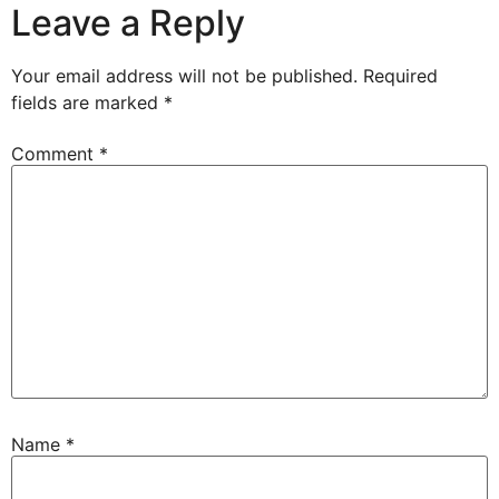
Leave a Reply
Your email address will not be published.
Required
fields are marked
*
Comment
*
Name
*