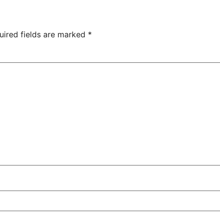
uired fields are marked
*