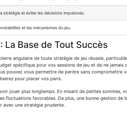
 stratégie et éviter les décisions impulsives.
probabilités et les mécanismes du jeu.
 : La Base de Tout Succès
pierre angulaire de toute stratégie de jeu réussie, particul
 budget spécifique pour vos sessions de jeu et de ne jamais 
us pouvez vous permettre de perdre sans compromettre votr
liserez pour placer vos paris.
ouvoir jouer plus longtemps. En misant de petites sommes, v
s fluctuations favorables. De plus, une bonne gestion de 
r avec une stratégie prudente.