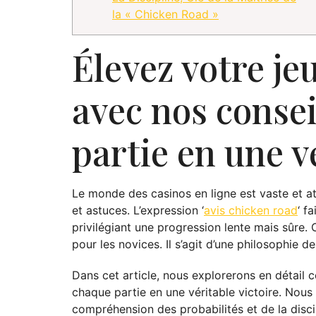
la « Chicken Road »
Élevez votre je
avec nos consei
partie en une vé
Le monde des casinos en ligne est vaste et at
et astuces. L’expression ‘
avis chicken road
‘ f
privilégiant une progression lente mais sûre.
pour les novices. Il s’agit d’une philosophie de
Dans cet article, nous explorerons en détail ce
chaque partie en une véritable victoire. Nous 
compréhension des probabilités et de la discip