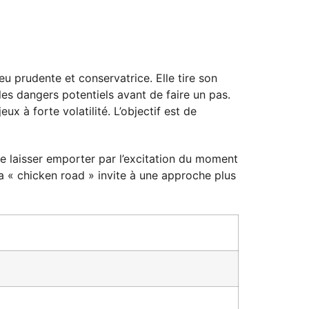
eu prudente et conservatrice. Elle tire son
es dangers potentiels avant de faire un pas.
ux à forte volatilité. L’objectif est de
 se laisser emporter par l’excitation du moment
a « chicken road » invite à une approche plus