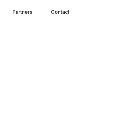
Partners
Contact