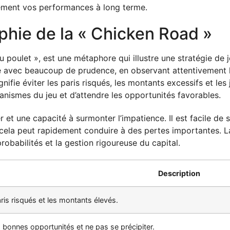
lement vos performances à long terme.
phie de la « Chicken Road »
u poulet », est une métaphore qui illustre une stratégie de j
te avec beaucoup de prudence, en observant attentivement l
ifie éviter les paris risqués, les montants excessifs et les je
canismes du jeu et d’attendre les opportunités favorables.
 et une capacité à surmonter l’impatience. Il est facile de
 cela peut rapidement conduire à des pertes importantes. L
probabilités et la gestion rigoureuse du capital.
Description
aris risqués et les montants élevés.
s bonnes opportunités et ne pas se précipiter.