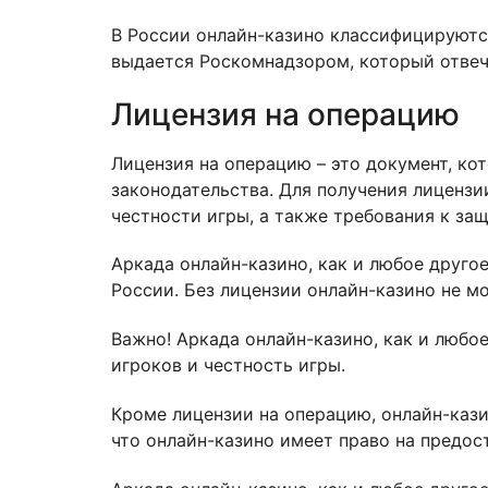
В России онлайн-казино классифицируютс
выдается Роскомнадзором, который отвеча
Лицензия на операцию
Лицензия на операцию – это документ, ко
законодательства. Для получения лицензи
честности игры, а также требования к за
Аркада онлайн-казино, как и любое друго
России. Без лицензии онлайн-казино не м
Важно! Аркада онлайн-казино, как и любо
игроков и честность игры.
Кроме лицензии на операцию, онлайн-кази
что онлайн-казино имеет право на предост