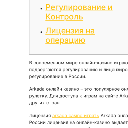
Регулирование и
Контроль
Лицензия на
операцию
В современном мире онлайн-казино играют
подвергаются регулированию и лицензиров
регулирование в России.
Arkada онлайн казино – это популярное он
рулетку. Для доступа к играм на сайте Ar
других стран.
Лицензия
arkada casino играть
Arkada онла
России лицензия на онлайн-казино выдае