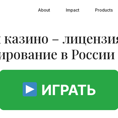
About
Impact
Products
 казино – лицензи
лирование в России
ИГРАТЬ