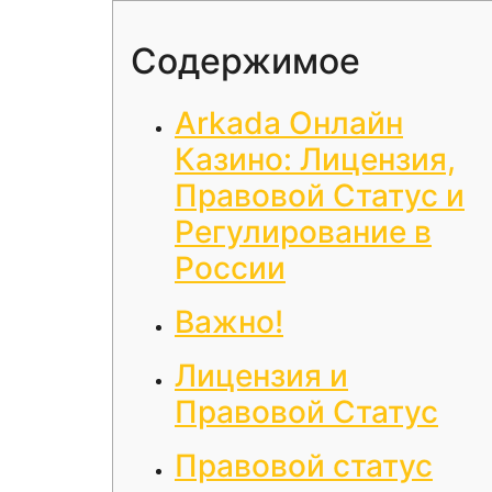
Содержимое
Arkada Онлайн
Казино: Лицензия,
Правовой Статус и
Регулирование в
России
Важно!
Лицензия и
Правовой Статус
Правовой статус