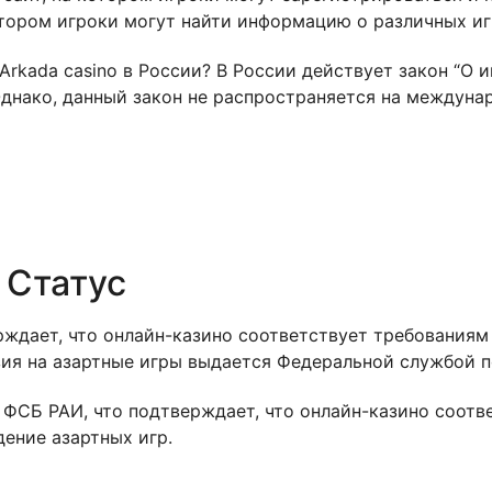
отором игроки могут найти информацию о различных иг
rkada casino в России? В России действует закон “О иг
Однако, данный закон не распространяется на междунар
 Статус
рждает, что онлайн-казино соответствует требованиям
зия на азартные игры выдается Федеральной службой п
 ФСБ РАИ, что подтверждает, что онлайн-казино соотв
дение азартных игр.