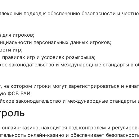
плексный подход к обеспечению безопасности и честнос
 для игроков;
нциальности персональных данных игроков;
ости игр;
 правилах игр и условиях розыгрыша;
кое законодательство и международные стандарты в об
 на котором игроки могут зарегистрироваться и начат
ную ФСБ РАИ;
йское законодательство и международные стандарты в
троль
 онлайн-казино, находится под контролем и регулиров
ятельность онлайн-казино и обеспечивает безопасность