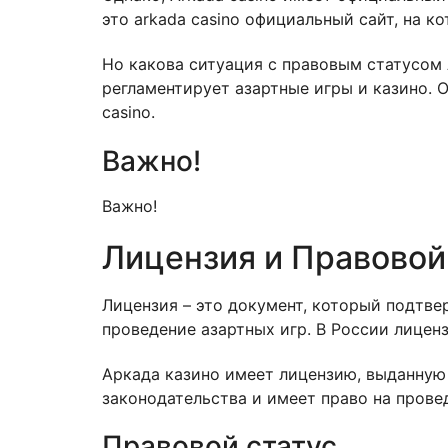
это arkada casino официальный сайт, на к
Но какова ситуация с правовым статусом A
регламентирует азартные игры и казино. 
casino.
Важно!
Важно!
Лицензия и Правовой
Лицензия – это документ, который подтве
проведение азартных игр. В России лицен
Аркада казино имеет лицензию, выданную
законодательства и имеет право на прове
Правовой статус