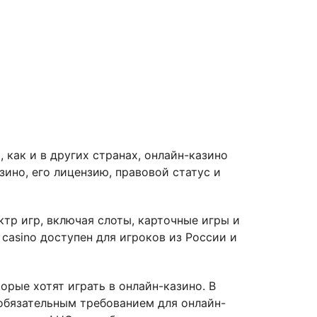
 как и в других странах, онлайн-казино
ино, его лицензию, правовой статус и
ктр игр, включая слоты, карточные игры и
 casino доступен для игроков из России и
рые хотят играть в онлайн-казино. В
обязательным требованием для онлайн-