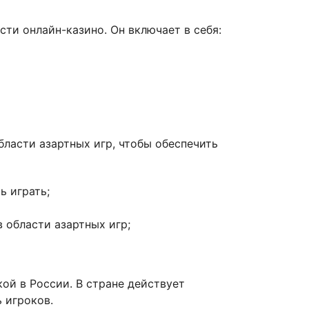
ти онлайн-казино. Он включает в себя:
ласти азартных игр, чтобы обеспечить
ь играть;
 области азартных игр;
кой в России. В стране действует
 игроков.