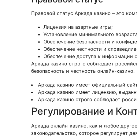
Правовой статус Аркада казино – это ком
Лицензия на азартные игры;
Установление минимального возраста
Обеспечение безопасности и конфиде
Обеспечение честности и справедлив
Обеспечение доступа к информации о
Аркада казино строго соблюдает российс
безопасность и честность онлайн-казино.
Аркада казино имеет официальный сайт,
Аркада казино имеет лицензию, выдан
Аркада казино строго соблюдает росси
Регулирование и Кон
Аркада онлайн-казино, как и любое другое
законодательство, которое регулирует де