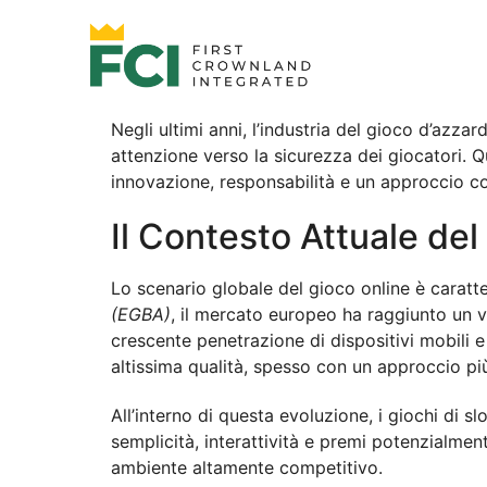
Negli ultimi anni, l’industria del gioco d’azz
attenzione verso la sicurezza dei giocatori. 
innovazione, responsabilità e un approccio c
Il Contesto Attuale del
Lo scenario globale del gioco online è caratt
(EGBA)
, il mercato europeo ha raggiunto un 
crescente penetrazione di dispositivi mobili 
altissima qualità, spesso con un approccio pi
All’interno di questa evoluzione, i giochi di 
semplicità, interattività e premi potenzialment
ambiente altamente competitivo.