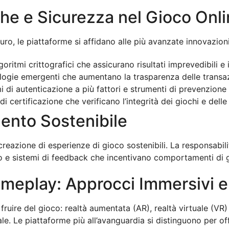
he e Sicurezza nel Gioco Onl
ro, le piattaforme si affidano alle più avanzate innovazioni,
goritmi crittografici che assicurano risultati imprevedibili e 
ogie emergenti che aumentano la trasparenza delle transaz
i di autenticazione a più fattori e strumenti di prevenzione
di certificazione che verificano l’integrità dei giochi e dell
imento Sostenibile
creazione di esperienze di gioco sostenibili. La responsabili
ito e sistemi di feedback che incentivano comportamenti di 
meplay: Approcci Immersivi e
ruire del gioco: realtà aumentata (AR), realtà virtuale (VR) 
itale. Le piattaforme più all’avanguardia si distinguono per 