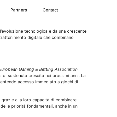
Partners
Contact
all’evoluzione tecnologica e da una crescente
ntrattenimento digitale che combinano
European Gaming & Betting Association
 di sostenuta crescita nei prossimi anni. La
onsentendo accesso immediato a giochi di
, grazie alla loro capacità di combinare
 delle priorità fondamentali, anche in un