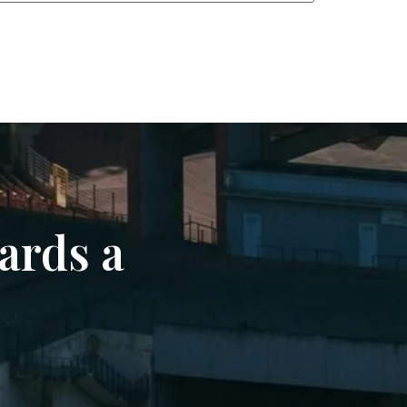
ards a