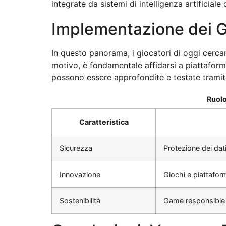
integrate da sistemi di intelligenza artificia
Implementazione dei Gio
In questo panorama, i giocatori di oggi cerca
motivo, è fondamentale affidarsi a piattaform
possono essere approfondite e testate trami
Ruolo
Caratteristica
Sicurezza
Protezione dei dati
Innovazione
Giochi e piattafor
Sostenibilità
Game responsible 