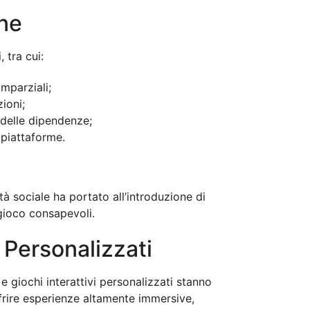
ine
 tra cui:
imparziali;
ioni;
 delle dipendenze;
e piattaforme.
tà sociale ha portato all’introduzione di
gioco consapevoli.
 Personalizzati
e giochi interattivi personalizzati stanno
offrire esperienze altamente immersive,