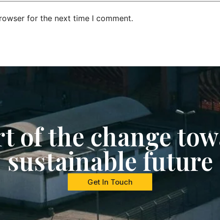
rowser for the next time I comment.
rt of the change tow
sustainable future
Get In Touch